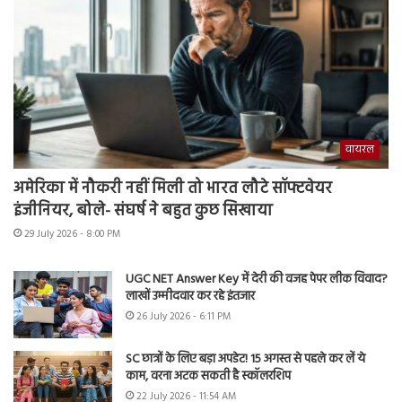
वायरल
अमेरिका में नौकरी नहीं मिली तो भारत लौटे सॉफ्टवेयर
इंजीनियर, बोले- संघर्ष ने बहुत कुछ सिखाया
29 July 2026 - 8:00 PM
UGC NET Answer Key में देरी की वजह पेपर लीक विवाद?
लाखों उम्मीदवार कर रहे इंतजार
26 July 2026 - 6:11 PM
SC छात्रों के लिए बड़ा अपडेट! 15 अगस्त से पहले कर लें ये
काम, वरना अटक सकती है स्कॉलरशिप
22 July 2026 - 11:54 AM