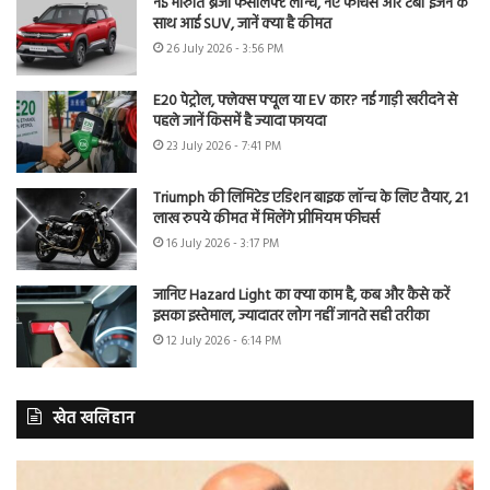
नई मारुति ब्रेजा फेसलिफ्ट लॉन्च, नए फीचर्स और टर्बो इंजन के
साथ आई SUV, जानें क्या है कीमत
26 July 2026 - 3:56 PM
E20 पेट्रोल, फ्लेक्स फ्यूल या EV कार? नई गाड़ी खरीदने से
पहले जानें किसमें है ज्यादा फायदा
23 July 2026 - 7:41 PM
Triumph की लिमिटेड एडिशन बाइक लॉन्च के लिए तैयार, 21
लाख रुपये कीमत में मिलेंगे प्रीमियम फीचर्स
16 July 2026 - 3:17 PM
जानिए Hazard Light का क्या काम है, कब और कैसे करें
इसका इस्तेमाल, ज्यादातर लोग नहीं जानते सही तरीका
12 July 2026 - 6:14 PM
खेत खलिहान