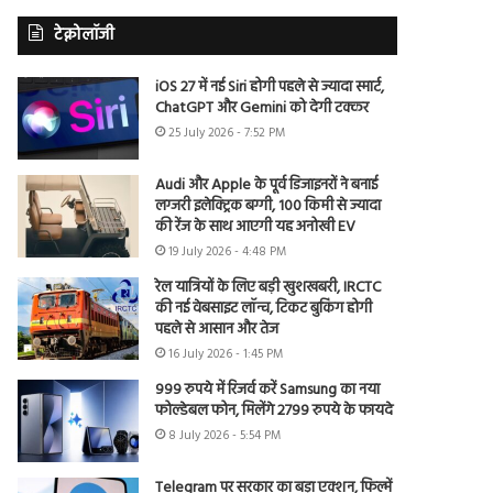
टेक्नोलॉजी
iOS 27 में नई Siri होगी पहले से ज्यादा स्मार्ट,
ChatGPT और Gemini को देगी टक्कर
25 July 2026 - 7:52 PM
Audi और Apple के पूर्व डिजाइनरों ने बनाई
लग्जरी इलेक्ट्रिक बग्गी, 100 किमी से ज्यादा
की रेंज के साथ आएगी यह अनोखी EV
19 July 2026 - 4:48 PM
रेल यात्रियों के लिए बड़ी खुशखबरी, IRCTC
की नई वेबसाइट लॉन्च, टिकट बुकिंग होगी
पहले से आसान और तेज
16 July 2026 - 1:45 PM
999 रुपये में रिजर्व करें Samsung का नया
फोल्डेबल फोन, मिलेंगे 2799 रुपये के फायदे
8 July 2026 - 5:54 PM
Telegram पर सरकार का बड़ा एक्शन, फिल्में