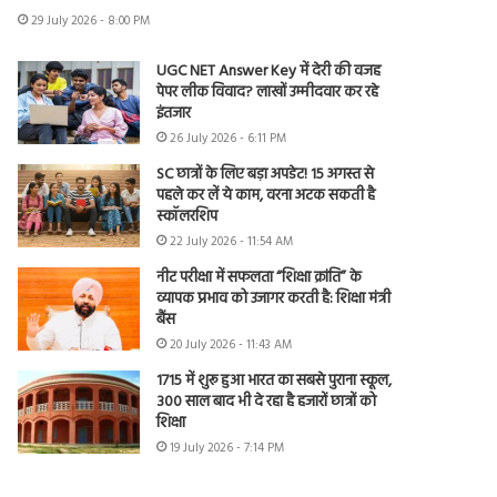
29 July 2026 - 8:00 PM
UGC NET Answer Key में देरी की वजह
पेपर लीक विवाद? लाखों उम्मीदवार कर रहे
इंतजार
26 July 2026 - 6:11 PM
SC छात्रों के लिए बड़ा अपडेट! 15 अगस्त से
पहले कर लें ये काम, वरना अटक सकती है
स्कॉलरशिप
22 July 2026 - 11:54 AM
नीट परीक्षा में सफलता “शिक्षा क्रांति” के
व्यापक प्रभाव को उजागर करती है: शिक्षा मंत्री
बैंस
20 July 2026 - 11:43 AM
1715 में शुरू हुआ भारत का सबसे पुराना स्कूल,
300 साल बाद भी दे रहा है हजारों छात्रों को
शिक्षा
19 July 2026 - 7:14 PM