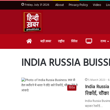
Friday, July 31 2026
About
Privacy Policy
Video
Li
Home
Live
बड़ी ख़बर
राष्ट्रीय
विदेश
राज्य
TV
INDIA RUSSIA BUISS
5 March 2023 - 6
India Russia
विदेश
रिकॉर्ड
,
चौंका 
India Russia Busine
बढ़कर रेकॉर्ड…