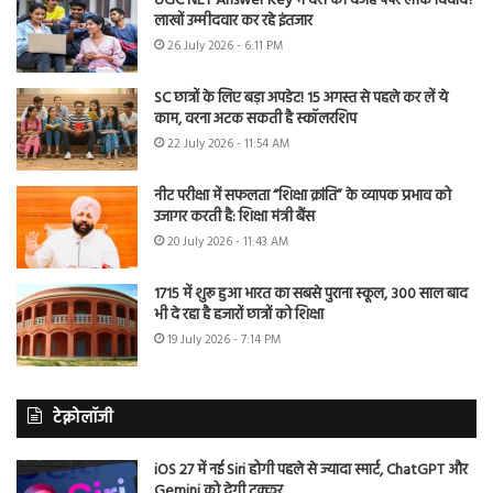
UGC NET Answer Key में देरी की वजह पेपर लीक विवाद?
लाखों उम्मीदवार कर रहे इंतजार
26 July 2026 - 6:11 PM
SC छात्रों के लिए बड़ा अपडेट! 15 अगस्त से पहले कर लें ये
काम, वरना अटक सकती है स्कॉलरशिप
22 July 2026 - 11:54 AM
नीट परीक्षा में सफलता “शिक्षा क्रांति” के व्यापक प्रभाव को
उजागर करती है: शिक्षा मंत्री बैंस
20 July 2026 - 11:43 AM
1715 में शुरू हुआ भारत का सबसे पुराना स्कूल, 300 साल बाद
भी दे रहा है हजारों छात्रों को शिक्षा
19 July 2026 - 7:14 PM
टेक्नोलॉजी
iOS 27 में नई Siri होगी पहले से ज्यादा स्मार्ट, ChatGPT और
Gemini को देगी टक्कर