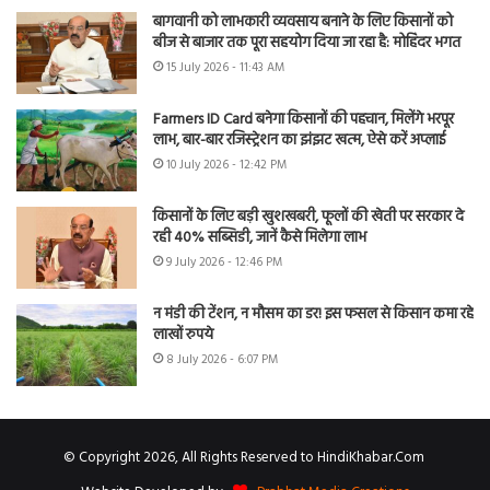
बागवानी को लाभकारी व्यवसाय बनाने के लिए किसानों को
बीज से बाजार तक पूरा सहयोग दिया जा रहा है: मोहिंदर भगत
15 July 2026 - 11:43 AM
Farmers ID Card बनेगा किसानों की पहचान, मिलेंगे भरपूर
लाभ, बार-बार रजिस्ट्रेशन का झंझट खत्म, ऐसे करें अप्लाई
10 July 2026 - 12:42 PM
किसानों के लिए बड़ी खुशखबरी, फूलों की खेती पर सरकार दे
रही 40% सब्सिडी, जानें कैसे मिलेगा लाभ
9 July 2026 - 12:46 PM
न मंडी की टेंशन, न मौसम का डर! इस फसल से किसान कमा रहे
लाखों रुपये
8 July 2026 - 6:07 PM
© Copyright 2026, All Rights Reserved to HindiKhabar.Com