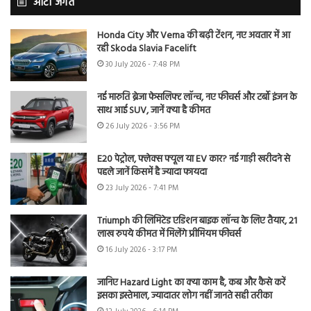
ऑटो जगत
Honda City और Verna की बढ़ी टेंशन, नए अवतार में आ
रही Skoda Slavia Facelift
30 July 2026 - 7:48 PM
नई मारुति ब्रेजा फेसलिफ्ट लॉन्च, नए फीचर्स और टर्बो इंजन के
साथ आई SUV, जानें क्या है कीमत
26 July 2026 - 3:56 PM
E20 पेट्रोल, फ्लेक्स फ्यूल या EV कार? नई गाड़ी खरीदने से
पहले जानें किसमें है ज्यादा फायदा
23 July 2026 - 7:41 PM
Triumph की लिमिटेड एडिशन बाइक लॉन्च के लिए तैयार, 21
लाख रुपये कीमत में मिलेंगे प्रीमियम फीचर्स
16 July 2026 - 3:17 PM
जानिए Hazard Light का क्या काम है, कब और कैसे करें
इसका इस्तेमाल, ज्यादातर लोग नहीं जानते सही तरीका