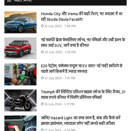
ऑटो जगत
Honda City और Verna की बढ़ी टेंशन, नए अवतार में आ
रही Skoda Slavia Facelift
30 July 2026 - 7:48 PM
नई मारुति ब्रेजा फेसलिफ्ट लॉन्च, नए फीचर्स और टर्बो इंजन के
साथ आई SUV, जानें क्या है कीमत
26 July 2026 - 3:56 PM
E20 पेट्रोल, फ्लेक्स फ्यूल या EV कार? नई गाड़ी खरीदने से
पहले जानें किसमें है ज्यादा फायदा
23 July 2026 - 7:41 PM
Triumph की लिमिटेड एडिशन बाइक लॉन्च के लिए तैयार, 21
लाख रुपये कीमत में मिलेंगे प्रीमियम फीचर्स
16 July 2026 - 3:17 PM
जानिए Hazard Light का क्या काम है, कब और कैसे करें
इसका इस्तेमाल, ज्यादातर लोग नहीं जानते सही तरीका
12 July 2026 - 6:14 PM