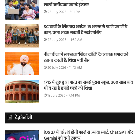
लाखों उम्मीदवार कर रहे इंतजार
26 July 2026 - 6:11 PM
SC छात्रों के लिए बड़ा अपडेट! 15 अगस्त से पहले कर लें ये
काम, वरना अटक सकती है स्कॉलरशिप
22 July 2026 - 11:54 AM
नीट परीक्षा में सफलता “शिक्षा क्रांति” के व्यापक प्रभाव को
उजागर करती है: शिक्षा मंत्री बैंस
20 July 2026 - 11:43 AM
1715 में शुरू हुआ भारत का सबसे पुराना स्कूल, 300 साल बाद
भी दे रहा है हजारों छात्रों को शिक्षा
19 July 2026 - 7:14 PM
टेक्नोलॉजी
iOS 27 में नई Siri होगी पहले से ज्यादा स्मार्ट, ChatGPT और
Gemini को देगी टक्कर