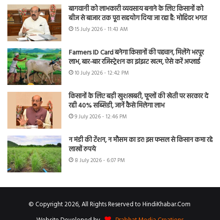
बागवानी को लाभकारी व्यवसाय बनाने के लिए किसानों को
बीज से बाजार तक पूरा सहयोग दिया जा रहा है: मोहिंदर भगत
15 July 2026 - 11:43 AM
Farmers ID Card बनेगा किसानों की पहचान, मिलेंगे भरपूर
लाभ, बार-बार रजिस्ट्रेशन का झंझट खत्म, ऐसे करें अप्लाई
10 July 2026 - 12:42 PM
किसानों के लिए बड़ी खुशखबरी, फूलों की खेती पर सरकार दे
रही 40% सब्सिडी, जानें कैसे मिलेगा लाभ
9 July 2026 - 12:46 PM
न मंडी की टेंशन, न मौसम का डर! इस फसल से किसान कमा रहे
लाखों रुपये
8 July 2026 - 6:07 PM
© Copyright 2026, All Rights Reserved to HindiKhabar.Com