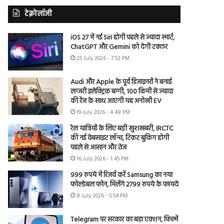
टेक्नोलॉजी
iOS 27 में नई Siri होगी पहले से ज्यादा स्मार्ट,
ChatGPT और Gemini को देगी टक्कर
25 July 2026 - 7:52 PM
Audi और Apple के पूर्व डिजाइनरों ने बनाई
लग्जरी इलेक्ट्रिक बग्गी, 100 किमी से ज्यादा
की रेंज के साथ आएगी यह अनोखी EV
19 July 2026 - 4:48 PM
रेल यात्रियों के लिए बड़ी खुशखबरी, IRCTC
की नई वेबसाइट लॉन्च, टिकट बुकिंग होगी
पहले से आसान और तेज
16 July 2026 - 1:45 PM
999 रुपये में रिजर्व करें Samsung का नया
फोल्डेबल फोन, मिलेंगे 2799 रुपये के फायदे
8 July 2026 - 5:54 PM
Telegram पर सरकार का बड़ा एक्शन, फिल्में