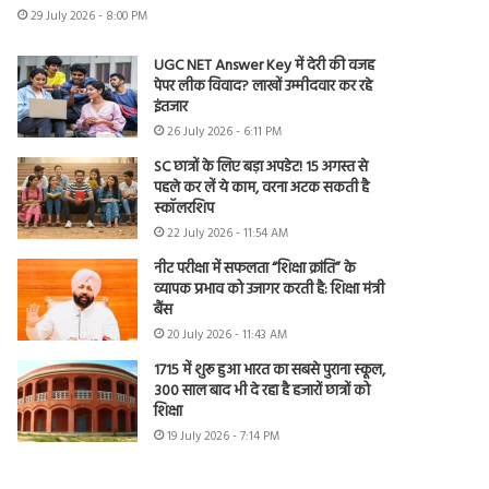
29 July 2026 - 8:00 PM
UGC NET Answer Key में देरी की वजह
पेपर लीक विवाद? लाखों उम्मीदवार कर रहे
इंतजार
26 July 2026 - 6:11 PM
SC छात्रों के लिए बड़ा अपडेट! 15 अगस्त से
पहले कर लें ये काम, वरना अटक सकती है
स्कॉलरशिप
22 July 2026 - 11:54 AM
नीट परीक्षा में सफलता “शिक्षा क्रांति” के
व्यापक प्रभाव को उजागर करती है: शिक्षा मंत्री
बैंस
20 July 2026 - 11:43 AM
1715 में शुरू हुआ भारत का सबसे पुराना स्कूल,
300 साल बाद भी दे रहा है हजारों छात्रों को
शिक्षा
19 July 2026 - 7:14 PM