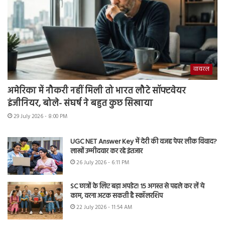
वायरल
अमेरिका में नौकरी नहीं मिली तो भारत लौटे सॉफ्टवेयर
इंजीनियर, बोले- संघर्ष ने बहुत कुछ सिखाया
29 July 2026 - 8:00 PM
UGC NET Answer Key में देरी की वजह पेपर लीक विवाद?
लाखों उम्मीदवार कर रहे इंतजार
26 July 2026 - 6:11 PM
SC छात्रों के लिए बड़ा अपडेट! 15 अगस्त से पहले कर लें ये
काम, वरना अटक सकती है स्कॉलरशिप
22 July 2026 - 11:54 AM