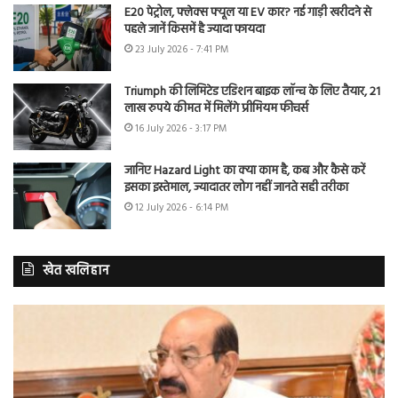
E20 पेट्रोल, फ्लेक्स फ्यूल या EV कार? नई गाड़ी खरीदने से
पहले जानें किसमें है ज्यादा फायदा
23 July 2026 - 7:41 PM
Triumph की लिमिटेड एडिशन बाइक लॉन्च के लिए तैयार, 21
लाख रुपये कीमत में मिलेंगे प्रीमियम फीचर्स
16 July 2026 - 3:17 PM
जानिए Hazard Light का क्या काम है, कब और कैसे करें
इसका इस्तेमाल, ज्यादातर लोग नहीं जानते सही तरीका
12 July 2026 - 6:14 PM
खेत खलिहान