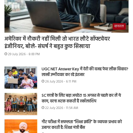
वायरल
अमेरिका में नौकरी नहीं मिली तो भारत लौटे सॉफ्टवेयर
इंजीनियर, बोले- संघर्ष ने बहुत कुछ सिखाया
29 July 2026 - 8:00 PM
UGC NET Answer Key में देरी की वजह पेपर लीक विवाद?
लाखों उम्मीदवार कर रहे इंतजार
26 July 2026 - 6:11 PM
SC छात्रों के लिए बड़ा अपडेट! 15 अगस्त से पहले कर लें ये
काम, वरना अटक सकती है स्कॉलरशिप
22 July 2026 - 11:54 AM
नीट परीक्षा में सफलता “शिक्षा क्रांति” के व्यापक प्रभाव को
उजागर करती है: शिक्षा मंत्री बैंस