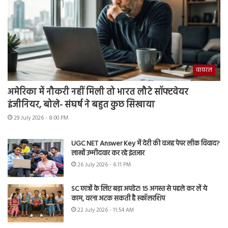
वायरल
अमेरिका में नौकरी नहीं मिली तो भारत लौटे सॉफ्टवेयर
इंजीनियर, बोले- संघर्ष ने बहुत कुछ सिखाया
29 July 2026 - 8:00 PM
UGC NET Answer Key में देरी की वजह पेपर लीक विवाद?
लाखों उम्मीदवार कर रहे इंतजार
26 July 2026 - 6:11 PM
SC छात्रों के लिए बड़ा अपडेट! 15 अगस्त से पहले कर लें ये
काम, वरना अटक सकती है स्कॉलरशिप
22 July 2026 - 11:54 AM