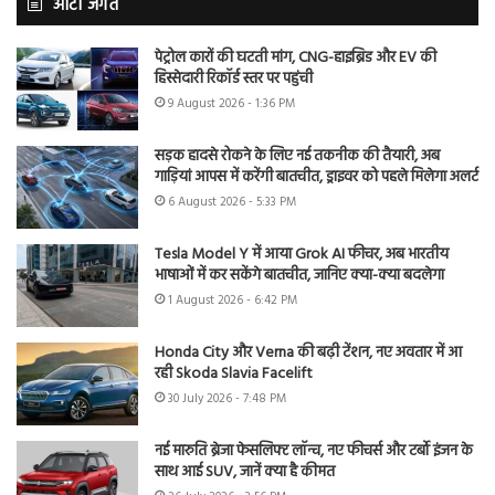
ऑटो जगत
पेट्रोल कारों की घटती मांग, CNG-हाइब्रिड और EV की
हिस्सेदारी रिकॉर्ड स्तर पर पहुंची
9 August 2026 - 1:36 PM
सड़क हादसे रोकने के लिए नई तकनीक की तैयारी, अब
गाड़ियां आपस में करेंगी बातचीत, ड्राइवर को पहले मिलेगा अलर्ट
6 August 2026 - 5:33 PM
Tesla Model Y में आया Grok AI फीचर, अब भारतीय
भाषाओं में कर सकेंगे बातचीत, जानिए क्या-क्या बदलेगा
1 August 2026 - 6:42 PM
Honda City और Verna की बढ़ी टेंशन, नए अवतार में आ
रही Skoda Slavia Facelift
30 July 2026 - 7:48 PM
नई मारुति ब्रेजा फेसलिफ्ट लॉन्च, नए फीचर्स और टर्बो इंजन के
साथ आई SUV, जानें क्या है कीमत