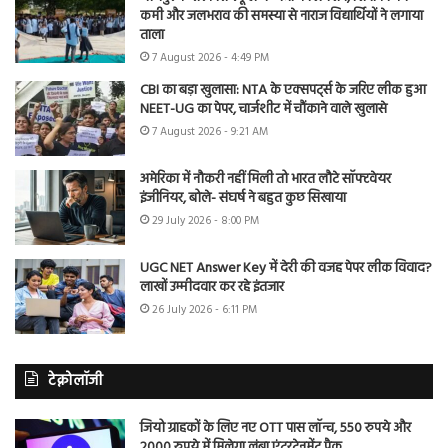
कमी और जलभराव की समस्या से नाराज विद्यार्थियों ने लगाया
ताला
7 August 2026 - 4:49 PM
CBI का बड़ा खुलासा: NTA के एक्सपर्ट्स के जरिए लीक हुआ
NEET-UG का पेपर, चार्जशीट में चौंकाने वाले खुलासे
7 August 2026 - 9:21 AM
अमेरिका में नौकरी नहीं मिली तो भारत लौटे सॉफ्टवेयर
इंजीनियर, बोले- संघर्ष ने बहुत कुछ सिखाया
29 July 2026 - 8:00 PM
UGC NET Answer Key में देरी की वजह पेपर लीक विवाद?
लाखों उम्मीदवार कर रहे इंतजार
26 July 2026 - 6:11 PM
टेक्नोलॉजी
जियो ग्राहकों के लिए नए OTT पास लॉन्च, 550 रुपये और
2000 रुपये में मिलेगा लंबा एंटरटेनमेंट पैक