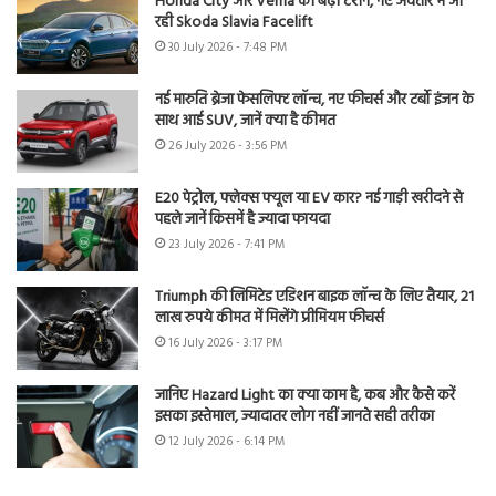
Honda City और Verna की बढ़ी टेंशन, नए अवतार में आ
रही Skoda Slavia Facelift
30 July 2026 - 7:48 PM
नई मारुति ब्रेजा फेसलिफ्ट लॉन्च, नए फीचर्स और टर्बो इंजन के
साथ आई SUV, जानें क्या है कीमत
26 July 2026 - 3:56 PM
E20 पेट्रोल, फ्लेक्स फ्यूल या EV कार? नई गाड़ी खरीदने से
पहले जानें किसमें है ज्यादा फायदा
23 July 2026 - 7:41 PM
Triumph की लिमिटेड एडिशन बाइक लॉन्च के लिए तैयार, 21
लाख रुपये कीमत में मिलेंगे प्रीमियम फीचर्स
16 July 2026 - 3:17 PM
जानिए Hazard Light का क्या काम है, कब और कैसे करें
इसका इस्तेमाल, ज्यादातर लोग नहीं जानते सही तरीका
12 July 2026 - 6:14 PM