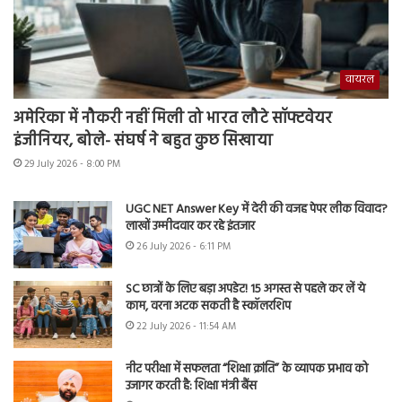
वायरल
अमेरिका में नौकरी नहीं मिली तो भारत लौटे सॉफ्टवेयर
इंजीनियर, बोले- संघर्ष ने बहुत कुछ सिखाया
29 July 2026 - 8:00 PM
UGC NET Answer Key में देरी की वजह पेपर लीक विवाद?
लाखों उम्मीदवार कर रहे इंतजार
26 July 2026 - 6:11 PM
SC छात्रों के लिए बड़ा अपडेट! 15 अगस्त से पहले कर लें ये
काम, वरना अटक सकती है स्कॉलरशिप
22 July 2026 - 11:54 AM
नीट परीक्षा में सफलता “शिक्षा क्रांति” के व्यापक प्रभाव को
उजागर करती है: शिक्षा मंत्री बैंस