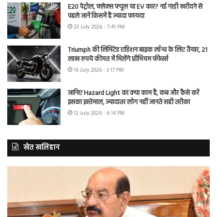
E20 पेट्रोल, फ्लेक्स फ्यूल या EV कार? नई गाड़ी खरीदने से
पहले जानें किसमें है ज्यादा फायदा
23 July 2026 - 7:41 PM
Triumph की लिमिटेड एडिशन बाइक लॉन्च के लिए तैयार, 21
लाख रुपये कीमत में मिलेंगे प्रीमियम फीचर्स
16 July 2026 - 3:17 PM
जानिए Hazard Light का क्या काम है, कब और कैसे करें
इसका इस्तेमाल, ज्यादातर लोग नहीं जानते सही तरीका
12 July 2026 - 6:14 PM
खेत खलिहान