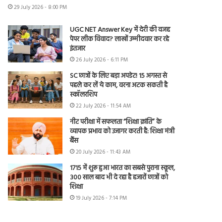
29 July 2026 - 8:00 PM
UGC NET Answer Key में देरी की वजह
पेपर लीक विवाद? लाखों उम्मीदवार कर रहे
इंतजार
26 July 2026 - 6:11 PM
SC छात्रों के लिए बड़ा अपडेट! 15 अगस्त से
पहले कर लें ये काम, वरना अटक सकती है
स्कॉलरशिप
22 July 2026 - 11:54 AM
नीट परीक्षा में सफलता “शिक्षा क्रांति” के
व्यापक प्रभाव को उजागर करती है: शिक्षा मंत्री
बैंस
20 July 2026 - 11:43 AM
1715 में शुरू हुआ भारत का सबसे पुराना स्कूल,
300 साल बाद भी दे रहा है हजारों छात्रों को
शिक्षा
19 July 2026 - 7:14 PM