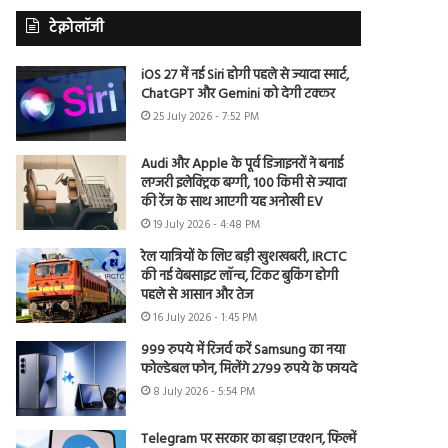
टेक्नोलॉजी
iOS 27 में नई Siri होगी पहले से ज्यादा स्मार्ट,
ChatGPT और Gemini को देगी टक्कर
25 July 2026 - 7:52 PM
Audi और Apple के पूर्व डिजाइनरों ने बनाई
लग्जरी इलेक्ट्रिक बग्गी, 100 किमी से ज्यादा
की रेंज के साथ आएगी यह अनोखी EV
19 July 2026 - 4:48 PM
रेल यात्रियों के लिए बड़ी खुशखबरी, IRCTC
की नई वेबसाइट लॉन्च, टिकट बुकिंग होगी
पहले से आसान और तेज
16 July 2026 - 1:45 PM
999 रुपये में रिजर्व करें Samsung का नया
फोल्डेबल फोन, मिलेंगे 2799 रुपये के फायदे
8 July 2026 - 5:54 PM
Telegram पर सरकार का बड़ा एक्शन, फिल्में