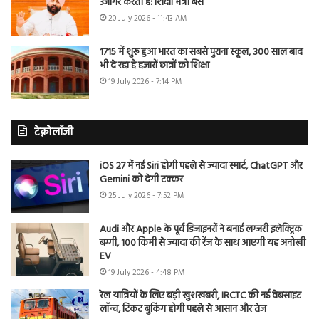
उजागर करती है: शिक्षा मंत्री बैंस
20 July 2026 - 11:43 AM
1715 में शुरू हुआ भारत का सबसे पुराना स्कूल, 300 साल बाद
भी दे रहा है हजारों छात्रों को शिक्षा
19 July 2026 - 7:14 PM
टेक्नोलॉजी
iOS 27 में नई Siri होगी पहले से ज्यादा स्मार्ट, ChatGPT और
Gemini को देगी टक्कर
25 July 2026 - 7:52 PM
Audi और Apple के पूर्व डिजाइनरों ने बनाई लग्जरी इलेक्ट्रिक
बग्गी, 100 किमी से ज्यादा की रेंज के साथ आएगी यह अनोखी
EV
19 July 2026 - 4:48 PM
रेल यात्रियों के लिए बड़ी खुशखबरी, IRCTC की नई वेबसाइट
लॉन्च, टिकट बुकिंग होगी पहले से आसान और तेज