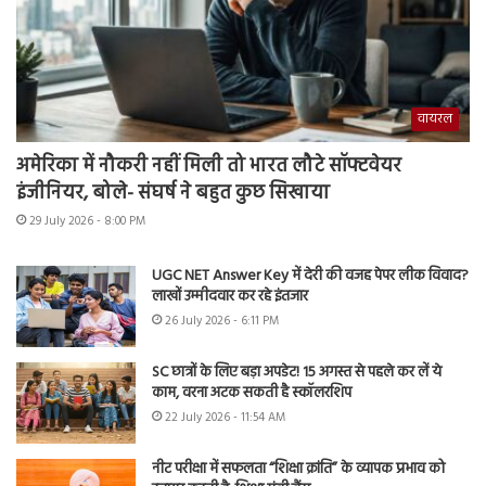
वायरल
अमेरिका में नौकरी नहीं मिली तो भारत लौटे सॉफ्टवेयर
इंजीनियर, बोले- संघर्ष ने बहुत कुछ सिखाया
29 July 2026 - 8:00 PM
UGC NET Answer Key में देरी की वजह पेपर लीक विवाद?
लाखों उम्मीदवार कर रहे इंतजार
26 July 2026 - 6:11 PM
SC छात्रों के लिए बड़ा अपडेट! 15 अगस्त से पहले कर लें ये
काम, वरना अटक सकती है स्कॉलरशिप
22 July 2026 - 11:54 AM
नीट परीक्षा में सफलता “शिक्षा क्रांति” के व्यापक प्रभाव को