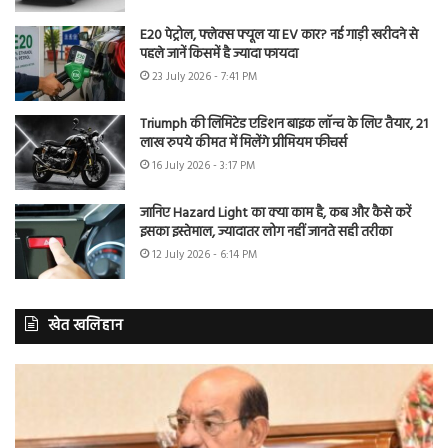
E20 पेट्रोल, फ्लेक्स फ्यूल या EV कार? नई गाड़ी खरीदने से
पहले जानें किसमें है ज्यादा फायदा
23 July 2026 - 7:41 PM
Triumph की लिमिटेड एडिशन बाइक लॉन्च के लिए तैयार, 21
लाख रुपये कीमत में मिलेंगे प्रीमियम फीचर्स
16 July 2026 - 3:17 PM
जानिए Hazard Light का क्या काम है, कब और कैसे करें
इसका इस्तेमाल, ज्यादातर लोग नहीं जानते सही तरीका
12 July 2026 - 6:14 PM
खेत खलिहान