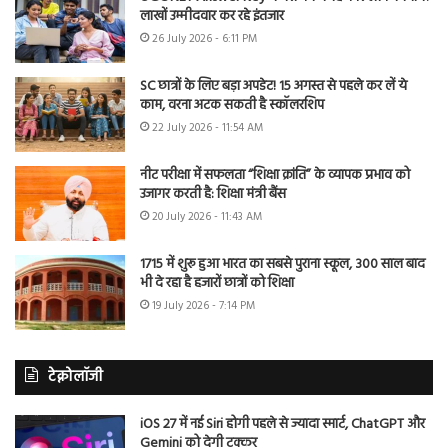
लाखों उम्मीदवार कर रहे इंतजार
26 July 2026 - 6:11 PM
SC छात्रों के लिए बड़ा अपडेट! 15 अगस्त से पहले कर लें ये
काम, वरना अटक सकती है स्कॉलरशिप
22 July 2026 - 11:54 AM
नीट परीक्षा में सफलता “शिक्षा क्रांति” के व्यापक प्रभाव को
उजागर करती है: शिक्षा मंत्री बैंस
20 July 2026 - 11:43 AM
1715 में शुरू हुआ भारत का सबसे पुराना स्कूल, 300 साल बाद
भी दे रहा है हजारों छात्रों को शिक्षा
19 July 2026 - 7:14 PM
टेक्नोलॉजी
iOS 27 में नई Siri होगी पहले से ज्यादा स्मार्ट, ChatGPT और
Gemini को देगी टक्कर