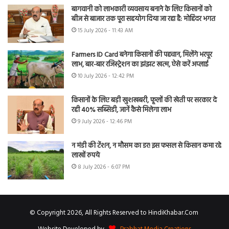
बागवानी को लाभकारी व्यवसाय बनाने के लिए किसानों को
बीज से बाजार तक पूरा सहयोग दिया जा रहा है: मोहिंदर भगत
15 July 2026 - 11:43 AM
Farmers ID Card बनेगा किसानों की पहचान, मिलेंगे भरपूर
लाभ, बार-बार रजिस्ट्रेशन का झंझट खत्म, ऐसे करें अप्लाई
10 July 2026 - 12:42 PM
किसानों के लिए बड़ी खुशखबरी, फूलों की खेती पर सरकार दे
रही 40% सब्सिडी, जानें कैसे मिलेगा लाभ
9 July 2026 - 12:46 PM
न मंडी की टेंशन, न मौसम का डर! इस फसल से किसान कमा रहे
लाखों रुपये
8 July 2026 - 6:07 PM
© Copyright 2026, All Rights Reserved to HindiKhabar.Com