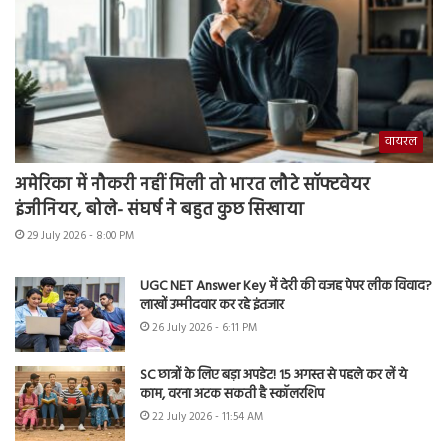
वायरल
अमेरिका में नौकरी नहीं मिली तो भारत लौटे सॉफ्टवेयर
इंजीनियर, बोले- संघर्ष ने बहुत कुछ सिखाया
29 July 2026 - 8:00 PM
UGC NET Answer Key में देरी की वजह पेपर लीक विवाद?
लाखों उम्मीदवार कर रहे इंतजार
26 July 2026 - 6:11 PM
SC छात्रों के लिए बड़ा अपडेट! 15 अगस्त से पहले कर लें ये
काम, वरना अटक सकती है स्कॉलरशिप
22 July 2026 - 11:54 AM