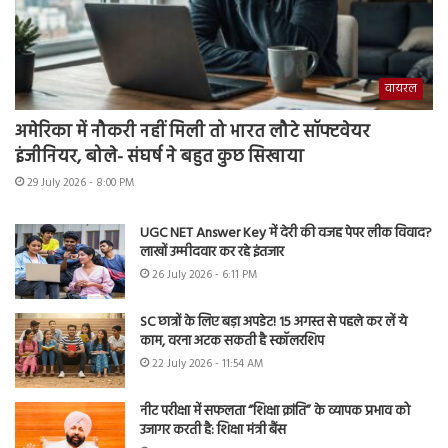
वायरल
अमेरिका में नौकरी नहीं मिली तो भारत लौटे सॉफ्टवेयर
इंजीनियर, बोले- संघर्ष ने बहुत कुछ सिखाया
29 July 2026 - 8:00 PM
UGC NET Answer Key में देरी की वजह पेपर लीक विवाद?
लाखों उम्मीदवार कर रहे इंतजार
26 July 2026 - 6:11 PM
SC छात्रों के लिए बड़ा अपडेट! 15 अगस्त से पहले कर लें ये
काम, वरना अटक सकती है स्कॉलरशिप
22 July 2026 - 11:54 AM
नीट परीक्षा में सफलता “शिक्षा क्रांति” के व्यापक प्रभाव को
उजागर करती है: शिक्षा मंत्री बैंस