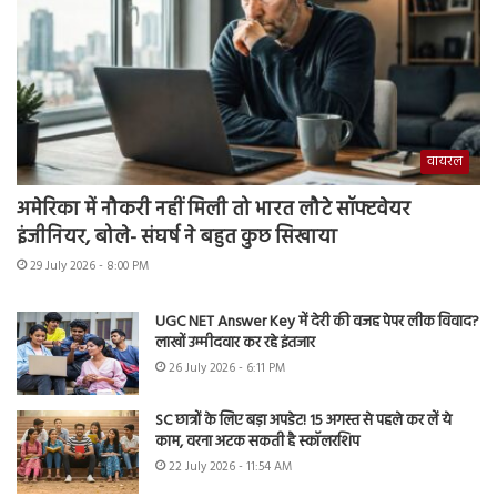
वायरल
अमेरिका में नौकरी नहीं मिली तो भारत लौटे सॉफ्टवेयर
इंजीनियर, बोले- संघर्ष ने बहुत कुछ सिखाया
29 July 2026 - 8:00 PM
UGC NET Answer Key में देरी की वजह पेपर लीक विवाद?
लाखों उम्मीदवार कर रहे इंतजार
26 July 2026 - 6:11 PM
SC छात्रों के लिए बड़ा अपडेट! 15 अगस्त से पहले कर लें ये
काम, वरना अटक सकती है स्कॉलरशिप
22 July 2026 - 11:54 AM