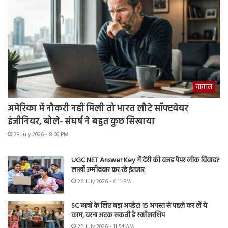
वायरल
अमेरिका में नौकरी नहीं मिली तो भारत लौटे सॉफ्टवेयर
इंजीनियर, बोले- संघर्ष ने बहुत कुछ सिखाया
29 July 2026 - 8:00 PM
UGC NET Answer Key में देरी की वजह पेपर लीक विवाद?
लाखों उम्मीदवार कर रहे इंतजार
26 July 2026 - 6:11 PM
SC छात्रों के लिए बड़ा अपडेट! 15 अगस्त से पहले कर लें ये
काम, वरना अटक सकती है स्कॉलरशिप
22 July 2026 - 11:54 AM