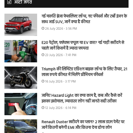
ऑटो जगत
नई मारुति ब्रेजा फेसलिफ्ट लॉन्च, नए फीचर्स और टर्बो इंजन के
साथ आई SUV, जानें क्या है कीमत
26 July 2026 - 3:56 PM
E20 पेट्रोल, फ्लेक्स फ्यूल या EV कार? नई गाड़ी खरीदने से
पहले जानें किसमें है ज्यादा फायदा
23 July 2026 - 7:41 PM
Triumph की लिमिटेड एडिशन बाइक लॉन्च के लिए तैयार, 21
लाख रुपये कीमत में मिलेंगे प्रीमियम फीचर्स
16 July 2026 - 3:17 PM
जानिए Hazard Light का क्या काम है, कब और कैसे करें
इसका इस्तेमाल, ज्यादातर लोग नहीं जानते सही तरीका
12 July 2026 - 6:14 PM
Renault Duster खरीदने का प्लान? 2 लाख डाउन पेमेंट पर
जानें कितनी बनेगी EMI और कितना देना होगा लोन