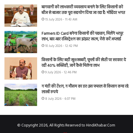
बागवानी को लाभकारी व्यवसाय बनाने के लिए किसानों को
बीज से बाजार तक पूरा सहयोग दिया जा रहा है: मोहिंदर भगत
15 July 2026 - 11:43 AM
Farmers ID Card बनेगा किसानों की पहचान, मिलेंगे भरपूर
लाभ, बार-बार रजिस्ट्रेशन का झंझट खत्म, ऐसे करें अप्लाई
10 July 2026 - 12:42 PM
किसानों के लिए बड़ी खुशखबरी, फूलों की खेती पर सरकार दे
रही 40% सब्सिडी, जानें कैसे मिलेगा लाभ
9 July 2026 - 12:46 PM
न मंडी की टेंशन, न मौसम का डर! इस फसल से किसान कमा रहे
लाखों रुपये
8 July 2026 - 6:07 PM
© Copyright 2026, All Rights Reserved to HindiKhabar.Com