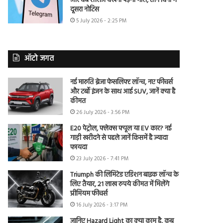
और वेब सीरीज देखना पड़ेगा भारी, तीन दिनों में
दूसरा नोटिस
5 July 2026 - 2:25 PM
ऑटो जगत
नई मारुति ब्रेजा फेसलिफ्ट लॉन्च, नए फीचर्स
और टर्बो इंजन के साथ आई SUV, जानें क्या है
कीमत
26 July 2026 - 3:56 PM
E20 पेट्रोल, फ्लेक्स फ्यूल या EV कार? नई
गाड़ी खरीदने से पहले जानें किसमें है ज्यादा
फायदा
23 July 2026 - 7:41 PM
Triumph की लिमिटेड एडिशन बाइक लॉन्च के
लिए तैयार, 21 लाख रुपये कीमत में मिलेंगे
प्रीमियम फीचर्स
16 July 2026 - 3:17 PM
जानिए Hazard Light का क्या काम है, कब