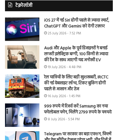
टेक्नोलॉजी
iOS 27 में नई Siri होगी पहले से ज्यादा स्मार्ट,
ChatGPT और Gemini को देगी टक्कर
25 July 2026 - 7:52 PM
Audi और Apple के पूर्व डिजाइनरों ने बनाई
लग्जरी इलेक्ट्रिक बग्गी, 100 किमी से ज्यादा
की रेंज के साथ आएगी यह अनोखी EV
19 July 2026 - 4:48 PM
रेल यात्रियों के लिए बड़ी खुशखबरी, IRCTC
की नई वेबसाइट लॉन्च, टिकट बुकिंग होगी
पहले से आसान और तेज
16 July 2026 - 1:45 PM
999 रुपये में रिजर्व करें Samsung का नया
फोल्डेबल फोन, मिलेंगे 2799 रुपये के फायदे
8 July 2026 - 5:54 PM
Telegram पर सरकार का बड़ा एक्शन, फिल्में