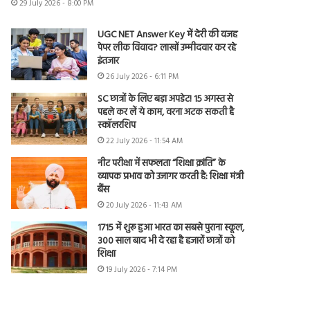
29 July 2026 - 8:00 PM
UGC NET Answer Key में देरी की वजह
पेपर लीक विवाद? लाखों उम्मीदवार कर रहे
इंतजार
26 July 2026 - 6:11 PM
SC छात्रों के लिए बड़ा अपडेट! 15 अगस्त से
पहले कर लें ये काम, वरना अटक सकती है
स्कॉलरशिप
22 July 2026 - 11:54 AM
नीट परीक्षा में सफलता “शिक्षा क्रांति” के
व्यापक प्रभाव को उजागर करती है: शिक्षा मंत्री
बैंस
20 July 2026 - 11:43 AM
1715 में शुरू हुआ भारत का सबसे पुराना स्कूल,
300 साल बाद भी दे रहा है हजारों छात्रों को
शिक्षा
19 July 2026 - 7:14 PM