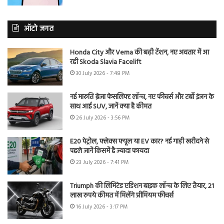
ऑटो जगत
Honda City और Verna की बढ़ी टेंशन, नए अवतार में आ
रही Skoda Slavia Facelift
30 July 2026 - 7:48 PM
नई मारुति ब्रेजा फेसलिफ्ट लॉन्च, नए फीचर्स और टर्बो इंजन के
साथ आई SUV, जानें क्या है कीमत
26 July 2026 - 3:56 PM
E20 पेट्रोल, फ्लेक्स फ्यूल या EV कार? नई गाड़ी खरीदने से
पहले जानें किसमें है ज्यादा फायदा
23 July 2026 - 7:41 PM
Triumph की लिमिटेड एडिशन बाइक लॉन्च के लिए तैयार, 21
लाख रुपये कीमत में मिलेंगे प्रीमियम फीचर्स
16 July 2026 - 3:17 PM