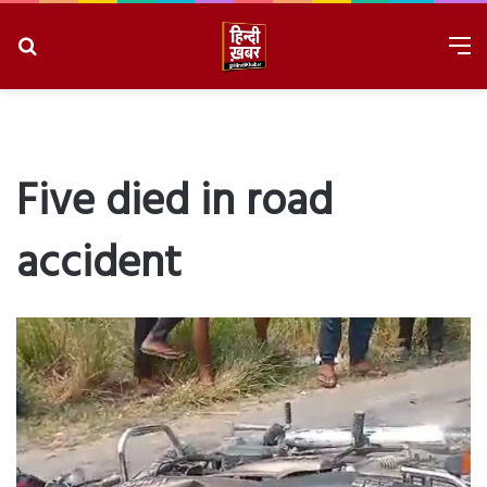
Search
M
for
8/6/2026, 1:28:07 PM
Five died in road
accident