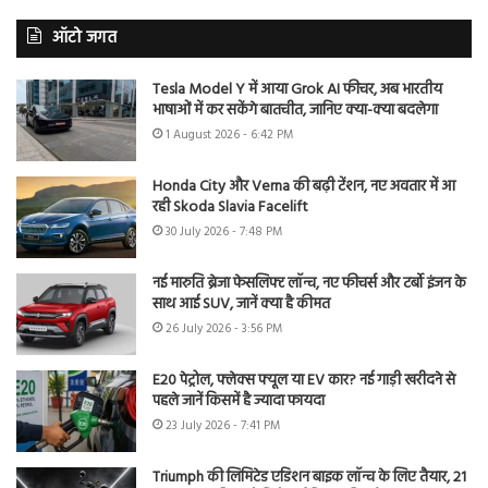
ऑटो जगत
Tesla Model Y में आया Grok AI फीचर, अब भारतीय
भाषाओं में कर सकेंगे बातचीत, जानिए क्या-क्या बदलेगा
1 August 2026 - 6:42 PM
Honda City और Verna की बढ़ी टेंशन, नए अवतार में आ
रही Skoda Slavia Facelift
30 July 2026 - 7:48 PM
नई मारुति ब्रेजा फेसलिफ्ट लॉन्च, नए फीचर्स और टर्बो इंजन के
साथ आई SUV, जानें क्या है कीमत
26 July 2026 - 3:56 PM
E20 पेट्रोल, फ्लेक्स फ्यूल या EV कार? नई गाड़ी खरीदने से
पहले जानें किसमें है ज्यादा फायदा
23 July 2026 - 7:41 PM
Triumph की लिमिटेड एडिशन बाइक लॉन्च के लिए तैयार, 21