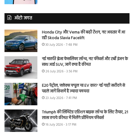
ऑटो जगत
Honda City और Verna की बढ़ी टेंशन, नए अवतार में आ
रही Skoda Slavia Facelift
30 July 2026 - 7:48 PM
नई मारुति ब्रेजा फेसलिफ्ट लॉन्च, नए फीचर्स और टर्बो इंजन के
साथ आई SUV, जानें क्या है कीमत
26 July 2026 - 3:56 PM
E20 पेट्रोल, फ्लेक्स फ्यूल या EV कार? नई गाड़ी खरीदने से
पहले जानें किसमें है ज्यादा फायदा
23 July 2026 - 7:41 PM
Triumph की लिमिटेड एडिशन बाइक लॉन्च के लिए तैयार, 21
लाख रुपये कीमत में मिलेंगे प्रीमियम फीचर्स
16 July 2026 - 3:17 PM