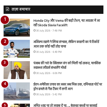
ताज़ा समाचार
Honda City और Verna की बढ़ी टेंशन, नए अवतार में आ
रही Skoda Slavia Facelift
30 July 2026 - 7:48 PM
अजिंक्य रहाणे ने लिया संन्यास, लेकिन कप्तानी का ये रिकॉर्ड
आज तक कोई नहीं तोड़ पाया
30 July 2026 - 6:40 PM
पंजाब की नशे के खिलाफ जंग को मिली नई ताकत, मानसिक
स्वास्थ्य लीडर्स संभालेंगे मोर्चा
30 July 2026 - 6:06 PM
ईरान-अमेरिका तनाव का असर अब मिस्र तक, दमियाता पोर्ट पर
ड्रोन हमले से गैस टैंकर में लगी आग
30 July 2026 - 5:42 PM
अमित शाह या तो जवाब दें या…., बेकसूर बच्चों पर बरसाई