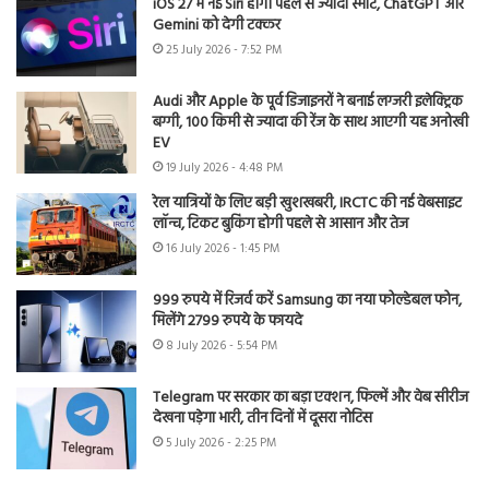
iOS 27 में नई Siri होगी पहले से ज्यादा स्मार्ट, ChatGPT और
Gemini को देगी टक्कर
25 July 2026 - 7:52 PM
Audi और Apple के पूर्व डिजाइनरों ने बनाई लग्जरी इलेक्ट्रिक
बग्गी, 100 किमी से ज्यादा की रेंज के साथ आएगी यह अनोखी
EV
19 July 2026 - 4:48 PM
रेल यात्रियों के लिए बड़ी खुशखबरी, IRCTC की नई वेबसाइट
लॉन्च, टिकट बुकिंग होगी पहले से आसान और तेज
16 July 2026 - 1:45 PM
999 रुपये में रिजर्व करें Samsung का नया फोल्डेबल फोन,
मिलेंगे 2799 रुपये के फायदे
8 July 2026 - 5:54 PM
Telegram पर सरकार का बड़ा एक्शन, फिल्में और वेब सीरीज
देखना पड़ेगा भारी, तीन दिनों में दूसरा नोटिस
5 July 2026 - 2:25 PM