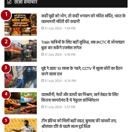
ताज़ा समाचार
कहीं चूहों को भोग, तो कहीं भगवान को मदिरा अर्पित, भारत के
रहस्यमयी मंदिरों की कहानी
31 July 2026 - 7:54 PM
Train यात्रियों के लिए बड़ी सुविधा, अब IRCTC से ऑनलाइन
बुक कर सकेंगे एक्सेस लगेज
31 July 2026 - 6:59 PM
चूहे ने उड़ाए 10 लाख के गहने, CCTV में खुला चोरी का हैरान
करने वाला राज
31 July 2026 - 6:26 PM
दालचीनी, मेथी और हल्दी का मिश्रण, जानें सेहत के लिए
कितना फायदेमंद है ये नेचुरल कॉम्बिनेशन
31 July 2026 - 5:57 PM
टीम इंडिया को मिली बड़ी राहत, बुमराह की वापसी तय,
श्रीलंका दौरे से पहले खत्म हुई चिंता