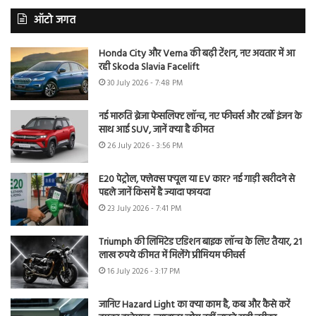
ऑटो जगत
Honda City और Verna की बढ़ी टेंशन, नए अवतार में आ
रही Skoda Slavia Facelift
30 July 2026 - 7:48 PM
नई मारुति ब्रेजा फेसलिफ्ट लॉन्च, नए फीचर्स और टर्बो इंजन के
साथ आई SUV, जानें क्या है कीमत
26 July 2026 - 3:56 PM
E20 पेट्रोल, फ्लेक्स फ्यूल या EV कार? नई गाड़ी खरीदने से
पहले जानें किसमें है ज्यादा फायदा
23 July 2026 - 7:41 PM
Triumph की लिमिटेड एडिशन बाइक लॉन्च के लिए तैयार, 21
लाख रुपये कीमत में मिलेंगे प्रीमियम फीचर्स
16 July 2026 - 3:17 PM
जानिए Hazard Light का क्या काम है, कब और कैसे करें