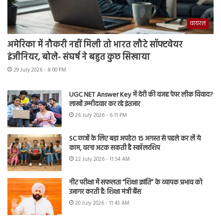
वायरल
अमेरिका में नौकरी नहीं मिली तो भारत लौटे सॉफ्टवेयर
इंजीनियर, बोले- संघर्ष ने बहुत कुछ सिखाया
29 July 2026 - 8:00 PM
UGC NET Answer Key में देरी की वजह पेपर लीक विवाद?
लाखों उम्मीदवार कर रहे इंतजार
26 July 2026 - 6:11 PM
SC छात्रों के लिए बड़ा अपडेट! 15 अगस्त से पहले कर लें ये
काम, वरना अटक सकती है स्कॉलरशिप
22 July 2026 - 11:54 AM
नीट परीक्षा में सफलता “शिक्षा क्रांति” के व्यापक प्रभाव को
उजागर करती है: शिक्षा मंत्री बैंस
20 July 2026 - 11:43 AM