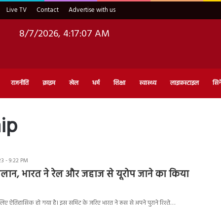
Live TV
Contact
Advertise with us
8/7/2026, 4:17:08 AM
राजनीति
क्राइम
खेल
धर्म
शिक्षा
स्वास्थ्य
लाइफ़स्टाइल
सिन
hip
3 - 9:22 PM
 ऐलान, भारत ने रेल और जहाज से यूरोप जाने का किया
ए ऐतिहासिक हो गया है। इस समिट के जरिए भारत ने रूस से अपने पुराने रिश्ते…