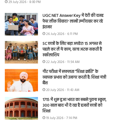
29 July 2026 - 8:00 PM
UGC NET Answer Key में देरी की वजह
पेपर लीक विवाद? लाखों उम्मीदवार कर रहे
इंतजार
26 July 2026 - 6:11 PM
SC छात्रों के लिए बड़ा अपडेट! 15 अगस्त से
पहले कर लें ये काम, वरना अटक सकती है
स्कॉलरशिप
22 July 2026 - 11:54 AM
नीट परीक्षा में सफलता “शिक्षा क्रांति” के
व्यापक प्रभाव को उजागर करती है: शिक्षा मंत्री
बैंस
20 July 2026 - 11:43 AM
1715 में शुरू हुआ भारत का सबसे पुराना स्कूल,
300 साल बाद भी दे रहा है हजारों छात्रों को
शिक्षा
19 July 2026 - 7:14 PM