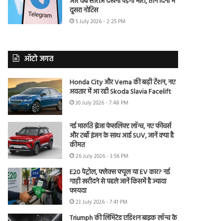
और वेब सीरीज देखना पड़ेगा भारी, तीन दिनों में
दूसरा नोटिस
5 July 2026 - 2:25 PM
ऑटो जगत
Honda City और Verna की बढ़ी टेंशन, नए
अवतार में आ रही Skoda Slavia Facelift
30 July 2026 - 7:48 PM
नई मारुति ब्रेजा फेसलिफ्ट लॉन्च, नए फीचर्स
और टर्बो इंजन के साथ आई SUV, जानें क्या है
कीमत
26 July 2026 - 3:56 PM
E20 पेट्रोल, फ्लेक्स फ्यूल या EV कार? नई
गाड़ी खरीदने से पहले जानें किसमें है ज्यादा
फायदा
23 July 2026 - 7:41 PM
Triumph की लिमिटेड एडिशन बाइक लॉन्च के