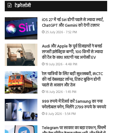
टेक्नोलॉजी
iOS 27 में नई Siri होगी पहले से ज्यादा स्मार्ट,
ChatGPT और Gemini को देगी टक्कर
25 July 2026 - 7:52 PM
Audi और Apple के पूर्व डिजाइनरों ने बनाई
लग्जरी इलेक्ट्रिक बग्गी, 100 किमी से ज्यादा
की रेंज के साथ आएगी यह अनोखी EV
19 July 2026 - 4:48 PM
रेल यात्रियों के लिए बड़ी खुशखबरी, IRCTC
की नई वेबसाइट लॉन्च, टिकट बुकिंग होगी
पहले से आसान और तेज
16 July 2026 - 1:45 PM
999 रुपये में रिजर्व करें Samsung का नया
फोल्डेबल फोन, मिलेंगे 2799 रुपये के फायदे
8 July 2026 - 5:54 PM
Telegram पर सरकार का बड़ा एक्शन, फिल्में