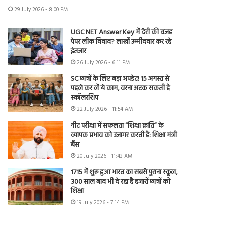
29 July 2026 - 8:00 PM
UGC NET Answer Key में देरी की वजह
पेपर लीक विवाद? लाखों उम्मीदवार कर रहे
इंतजार
26 July 2026 - 6:11 PM
SC छात्रों के लिए बड़ा अपडेट! 15 अगस्त से
पहले कर लें ये काम, वरना अटक सकती है
स्कॉलरशिप
22 July 2026 - 11:54 AM
नीट परीक्षा में सफलता “शिक्षा क्रांति” के
व्यापक प्रभाव को उजागर करती है: शिक्षा मंत्री
बैंस
20 July 2026 - 11:43 AM
1715 में शुरू हुआ भारत का सबसे पुराना स्कूल,
300 साल बाद भी दे रहा है हजारों छात्रों को
शिक्षा
19 July 2026 - 7:14 PM