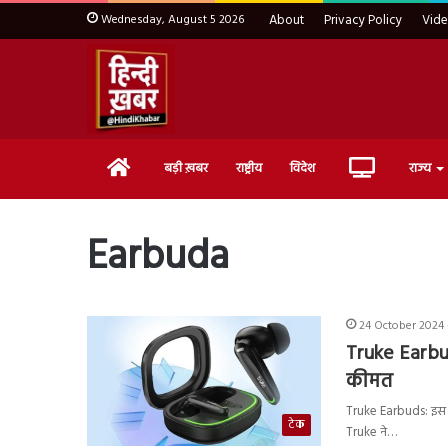
Wednesday, August 5 2026
About
Privacy Policy
Vid
Home
Live
बड़ी ख़बर
राष्ट्रीय
विदेश
राज्य
TV
Earbuda
24 October 2024 
Truke Earbud
कीमत
Truke Earbuds: इस द
टेक
Truke ने…