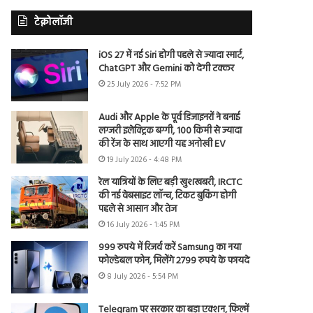
टेक्नोलॉजी
iOS 27 में नई Siri होगी पहले से ज्यादा स्मार्ट,
ChatGPT और Gemini को देगी टक्कर
25 July 2026 - 7:52 PM
Audi और Apple के पूर्व डिजाइनरों ने बनाई
लग्जरी इलेक्ट्रिक बग्गी, 100 किमी से ज्यादा
की रेंज के साथ आएगी यह अनोखी EV
19 July 2026 - 4:48 PM
रेल यात्रियों के लिए बड़ी खुशखबरी, IRCTC
की नई वेबसाइट लॉन्च, टिकट बुकिंग होगी
पहले से आसान और तेज
16 July 2026 - 1:45 PM
999 रुपये में रिजर्व करें Samsung का नया
फोल्डेबल फोन, मिलेंगे 2799 रुपये के फायदे
8 July 2026 - 5:54 PM
Telegram पर सरकार का बड़ा एक्शन, फिल्में