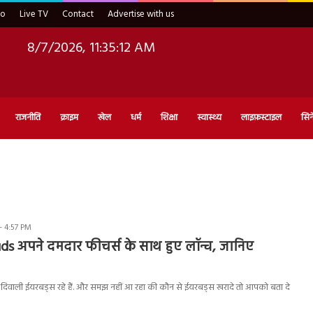
eo
Live TV
Contact
Advertise with us
8/7/2026, 11:35:13 AM
राजनीति
क्राइम
खेल
धर्म
शिक्षा
स्वास्थ्य
लाइफ़स्टाइल
सिन
- 4:57 PM
s अपने दमदार फीचर्स के साथ हुए लॉन्च, जानिए
िवाली ईयरबड्स रहे हैं. और समझ नहीं आ रहा की कौन से ईयरबड्स खरादे तो आपको बता दे