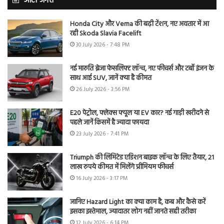
ऑटो जगत
Honda City और Verna की बढ़ी टेंशन, नए अवतार में आ
रही Skoda Slavia Facelift
30 July 2026 - 7:48 PM
नई मारुति ब्रेजा फेसलिफ्ट लॉन्च, नए फीचर्स और टर्बो इंजन के
साथ आई SUV, जानें क्या है कीमत
26 July 2026 - 3:56 PM
E20 पेट्रोल, फ्लेक्स फ्यूल या EV कार? नई गाड़ी खरीदने से
पहले जानें किसमें है ज्यादा फायदा
23 July 2026 - 7:41 PM
Triumph की लिमिटेड एडिशन बाइक लॉन्च के लिए तैयार, 21
लाख रुपये कीमत में मिलेंगे प्रीमियम फीचर्स
16 July 2026 - 3:17 PM
जानिए Hazard Light का क्या काम है, कब और कैसे करें
इसका इस्तेमाल, ज्यादातर लोग नहीं जानते सही तरीका
12 July 2026 - 6:14 PM