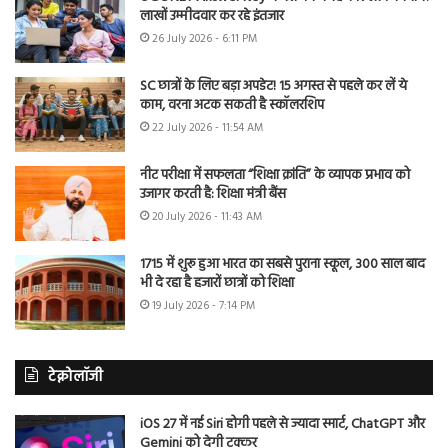
लाखों उम्मीदवार कर रहे इंतजार
26 July 2026 - 6:11 PM
SC छात्रों के लिए बड़ा अपडेट! 15 अगस्त से पहले कर लें ये
काम, वरना अटक सकती है स्कॉलरशिप
22 July 2026 - 11:54 AM
नीट परीक्षा में सफलता “शिक्षा क्रांति” के व्यापक प्रभाव को
उजागर करती है: शिक्षा मंत्री बैंस
20 July 2026 - 11:43 AM
1715 में शुरू हुआ भारत का सबसे पुराना स्कूल, 300 साल बाद
भी दे रहा है हजारों छात्रों को शिक्षा
19 July 2026 - 7:14 PM
टेक्नोलॉजी
iOS 27 में नई Siri होगी पहले से ज्यादा स्मार्ट, ChatGPT और
Gemini को देगी टक्कर