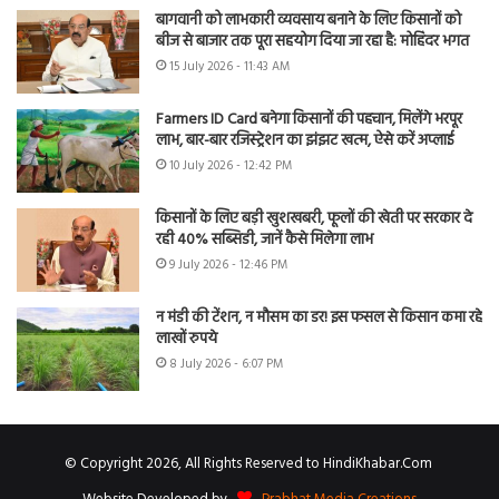
बागवानी को लाभकारी व्यवसाय बनाने के लिए किसानों को
बीज से बाजार तक पूरा सहयोग दिया जा रहा है: मोहिंदर भगत
15 July 2026 - 11:43 AM
Farmers ID Card बनेगा किसानों की पहचान, मिलेंगे भरपूर
लाभ, बार-बार रजिस्ट्रेशन का झंझट खत्म, ऐसे करें अप्लाई
10 July 2026 - 12:42 PM
किसानों के लिए बड़ी खुशखबरी, फूलों की खेती पर सरकार दे
रही 40% सब्सिडी, जानें कैसे मिलेगा लाभ
9 July 2026 - 12:46 PM
न मंडी की टेंशन, न मौसम का डर! इस फसल से किसान कमा रहे
लाखों रुपये
8 July 2026 - 6:07 PM
© Copyright 2026, All Rights Reserved to HindiKhabar.Com