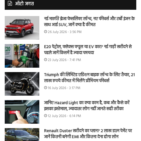
ऑटो जगत
नई मारुति ब्रेजा फेसलिफ्ट लॉन्च, नए फीचर्स और टर्बो इंजन के
साथ आई SUV, जानें क्या है कीमत
26 July 2026 - 3:56 PM
E20 पेट्रोल, फ्लेक्स फ्यूल या EV कार? नई गाड़ी खरीदने से
पहले जानें किसमें है ज्यादा फायदा
23 July 2026 - 7:41 PM
Triumph की लिमिटेड एडिशन बाइक लॉन्च के लिए तैयार, 21
लाख रुपये कीमत में मिलेंगे प्रीमियम फीचर्स
16 July 2026 - 3:17 PM
जानिए Hazard Light का क्या काम है, कब और कैसे करें
इसका इस्तेमाल, ज्यादातर लोग नहीं जानते सही तरीका
12 July 2026 - 6:14 PM
Renault Duster खरीदने का प्लान? 2 लाख डाउन पेमेंट पर
जानें कितनी बनेगी EMI और कितना देना होगा लोन