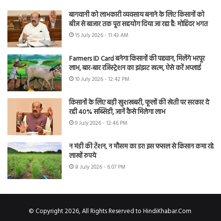
बागवानी को लाभकारी व्यवसाय बनाने के लिए किसानों को
बीज से बाजार तक पूरा सहयोग दिया जा रहा है: मोहिंदर भगत
15 July 2026 - 11:43 AM
Farmers ID Card बनेगा किसानों की पहचान, मिलेंगे भरपूर
लाभ, बार-बार रजिस्ट्रेशन का झंझट खत्म, ऐसे करें अप्लाई
10 July 2026 - 12:42 PM
किसानों के लिए बड़ी खुशखबरी, फूलों की खेती पर सरकार दे
रही 40% सब्सिडी, जानें कैसे मिलेगा लाभ
9 July 2026 - 12:46 PM
न मंडी की टेंशन, न मौसम का डर! इस फसल से किसान कमा रहे
लाखों रुपये
8 July 2026 - 6:07 PM
© Copyright 2026, All Rights Reserved to HindiKhabar.Com