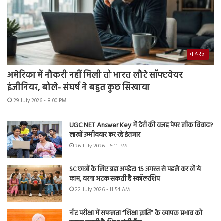
वायरल
अमेरिका में नौकरी नहीं मिली तो भारत लौटे सॉफ्टवेयर
इंजीनियर, बोले- संघर्ष ने बहुत कुछ सिखाया
29 July 2026 - 8:00 PM
UGC NET Answer Key में देरी की वजह पेपर लीक विवाद?
लाखों उम्मीदवार कर रहे इंतजार
26 July 2026 - 6:11 PM
SC छात्रों के लिए बड़ा अपडेट! 15 अगस्त से पहले कर लें ये
काम, वरना अटक सकती है स्कॉलरशिप
22 July 2026 - 11:54 AM
नीट परीक्षा में सफलता “शिक्षा क्रांति” के व्यापक प्रभाव को