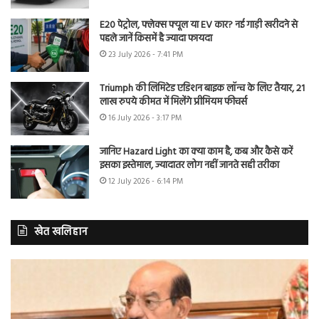
E20 पेट्रोल, फ्लेक्स फ्यूल या EV कार? नई गाड़ी खरीदने से
पहले जानें किसमें है ज्यादा फायदा
23 July 2026 - 7:41 PM
Triumph की लिमिटेड एडिशन बाइक लॉन्च के लिए तैयार, 21
लाख रुपये कीमत में मिलेंगे प्रीमियम फीचर्स
16 July 2026 - 3:17 PM
जानिए Hazard Light का क्या काम है, कब और कैसे करें
इसका इस्तेमाल, ज्यादातर लोग नहीं जानते सही तरीका
12 July 2026 - 6:14 PM
खेत खलिहान