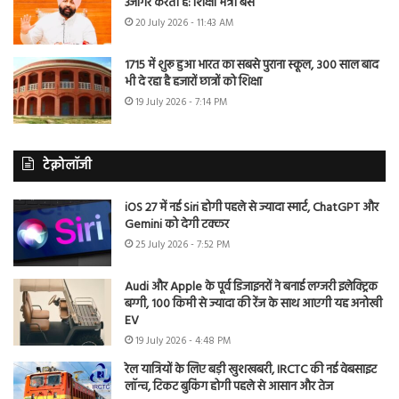
उजागर करती है: शिक्षा मंत्री बैंस
20 July 2026 - 11:43 AM
1715 में शुरू हुआ भारत का सबसे पुराना स्कूल, 300 साल बाद
भी दे रहा है हजारों छात्रों को शिक्षा
19 July 2026 - 7:14 PM
टेक्नोलॉजी
iOS 27 में नई Siri होगी पहले से ज्यादा स्मार्ट, ChatGPT और
Gemini को देगी टक्कर
25 July 2026 - 7:52 PM
Audi और Apple के पूर्व डिजाइनरों ने बनाई लग्जरी इलेक्ट्रिक
बग्गी, 100 किमी से ज्यादा की रेंज के साथ आएगी यह अनोखी
EV
19 July 2026 - 4:48 PM
रेल यात्रियों के लिए बड़ी खुशखबरी, IRCTC की नई वेबसाइट
लॉन्च, टिकट बुकिंग होगी पहले से आसान और तेज