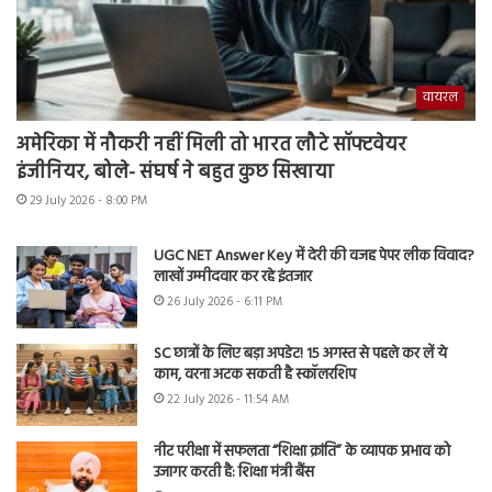
वायरल
अमेरिका में नौकरी नहीं मिली तो भारत लौटे सॉफ्टवेयर
इंजीनियर, बोले- संघर्ष ने बहुत कुछ सिखाया
29 July 2026 - 8:00 PM
UGC NET Answer Key में देरी की वजह पेपर लीक विवाद?
लाखों उम्मीदवार कर रहे इंतजार
26 July 2026 - 6:11 PM
SC छात्रों के लिए बड़ा अपडेट! 15 अगस्त से पहले कर लें ये
काम, वरना अटक सकती है स्कॉलरशिप
22 July 2026 - 11:54 AM
नीट परीक्षा में सफलता “शिक्षा क्रांति” के व्यापक प्रभाव को
उजागर करती है: शिक्षा मंत्री बैंस