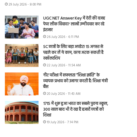
29 July 2026 - 8:00 PM
UGC NET Answer Key में देरी की वजह
पेपर लीक विवाद? लाखों उम्मीदवार कर रहे
इंतजार
26 July 2026 - 6:11 PM
SC छात्रों के लिए बड़ा अपडेट! 15 अगस्त से
पहले कर लें ये काम, वरना अटक सकती है
स्कॉलरशिप
22 July 2026 - 11:54 AM
नीट परीक्षा में सफलता “शिक्षा क्रांति” के
व्यापक प्रभाव को उजागर करती है: शिक्षा मंत्री
बैंस
20 July 2026 - 11:43 AM
1715 में शुरू हुआ भारत का सबसे पुराना स्कूल,
300 साल बाद भी दे रहा है हजारों छात्रों को
शिक्षा
19 July 2026 - 7:14 PM