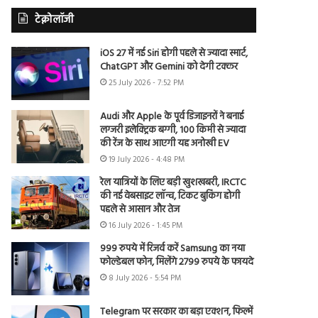
टेक्नोलॉजी
iOS 27 में नई Siri होगी पहले से ज्यादा स्मार्ट,
ChatGPT और Gemini को देगी टक्कर
25 July 2026 - 7:52 PM
Audi और Apple के पूर्व डिजाइनरों ने बनाई
लग्जरी इलेक्ट्रिक बग्गी, 100 किमी से ज्यादा
की रेंज के साथ आएगी यह अनोखी EV
19 July 2026 - 4:48 PM
रेल यात्रियों के लिए बड़ी खुशखबरी, IRCTC
की नई वेबसाइट लॉन्च, टिकट बुकिंग होगी
पहले से आसान और तेज
16 July 2026 - 1:45 PM
999 रुपये में रिजर्व करें Samsung का नया
फोल्डेबल फोन, मिलेंगे 2799 रुपये के फायदे
8 July 2026 - 5:54 PM
Telegram पर सरकार का बड़ा एक्शन, फिल्में