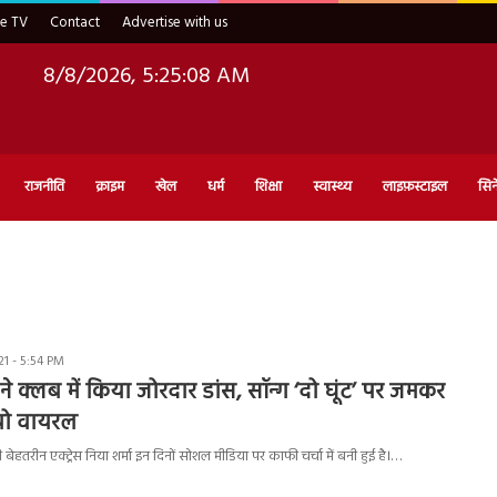
ve TV
Contact
Advertise with us
8/8/2026, 5:25:09 AM
राजनीति
क्राइम
खेल
धर्म
शिक्षा
स्वास्थ्य
लाइफ़स्टाइल
सिन
1 - 5:54 PM
े क्लब में किया जोरदार डांस, सॉन्ग ‘दो घूंट’ पर जमकर
ियो वायरल
की बेहतरीन एक्ट्रेस निया शर्मा इन दिनों सोशल मीडिया पर काफी चर्चा में बनी हुई है।…