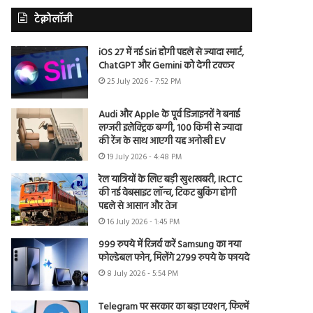
टेक्नोलॉजी
iOS 27 में नई Siri होगी पहले से ज्यादा स्मार्ट,
ChatGPT और Gemini को देगी टक्कर
25 July 2026 - 7:52 PM
Audi और Apple के पूर्व डिजाइनरों ने बनाई
लग्जरी इलेक्ट्रिक बग्गी, 100 किमी से ज्यादा
की रेंज के साथ आएगी यह अनोखी EV
19 July 2026 - 4:48 PM
रेल यात्रियों के लिए बड़ी खुशखबरी, IRCTC
की नई वेबसाइट लॉन्च, टिकट बुकिंग होगी
पहले से आसान और तेज
16 July 2026 - 1:45 PM
999 रुपये में रिजर्व करें Samsung का नया
फोल्डेबल फोन, मिलेंगे 2799 रुपये के फायदे
8 July 2026 - 5:54 PM
Telegram पर सरकार का बड़ा एक्शन, फिल्में