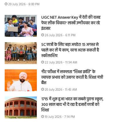
29 July 2026 - 8:00 PM
UGC NET Answer Key में देरी की वजह
पेपर लीक विवाद? लाखों उम्मीदवार कर रहे
इंतजार
26 July 2026 - 6:11 PM
SC छात्रों के लिए बड़ा अपडेट! 15 अगस्त से
पहले कर लें ये काम, वरना अटक सकती है
स्कॉलरशिप
22 July 2026 - 11:54 AM
नीट परीक्षा में सफलता “शिक्षा क्रांति” के
व्यापक प्रभाव को उजागर करती है: शिक्षा मंत्री
बैंस
20 July 2026 - 11:43 AM
1715 में शुरू हुआ भारत का सबसे पुराना स्कूल,
300 साल बाद भी दे रहा है हजारों छात्रों को
शिक्षा
19 July 2026 - 7:14 PM