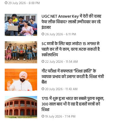
29 July 2026 - 8:00 PM
UGC NET Answer Key में देरी की वजह
पेपर लीक विवाद? लाखों उम्मीदवार कर रहे
इंतजार
26 July 2026 - 6:11 PM
SC छात्रों के लिए बड़ा अपडेट! 15 अगस्त से
पहले कर लें ये काम, वरना अटक सकती है
स्कॉलरशिप
22 July 2026 - 11:54 AM
नीट परीक्षा में सफलता “शिक्षा क्रांति” के
व्यापक प्रभाव को उजागर करती है: शिक्षा मंत्री
बैंस
20 July 2026 - 11:43 AM
1715 में शुरू हुआ भारत का सबसे पुराना स्कूल,
300 साल बाद भी दे रहा है हजारों छात्रों को
शिक्षा
19 July 2026 - 7:14 PM