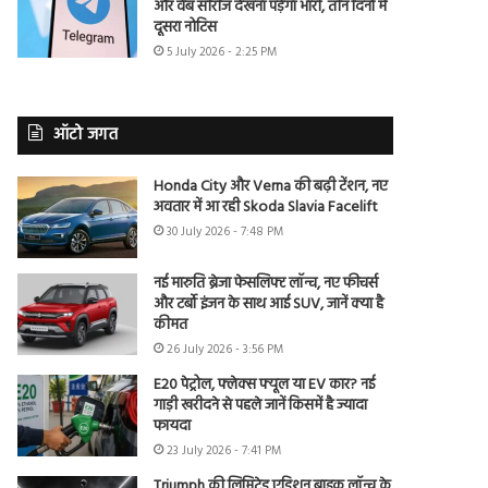
और वेब सीरीज देखना पड़ेगा भारी, तीन दिनों में
दूसरा नोटिस
5 July 2026 - 2:25 PM
ऑटो जगत
Honda City और Verna की बढ़ी टेंशन, नए
अवतार में आ रही Skoda Slavia Facelift
30 July 2026 - 7:48 PM
नई मारुति ब्रेजा फेसलिफ्ट लॉन्च, नए फीचर्स
और टर्बो इंजन के साथ आई SUV, जानें क्या है
कीमत
26 July 2026 - 3:56 PM
E20 पेट्रोल, फ्लेक्स फ्यूल या EV कार? नई
गाड़ी खरीदने से पहले जानें किसमें है ज्यादा
फायदा
23 July 2026 - 7:41 PM
Triumph की लिमिटेड एडिशन बाइक लॉन्च के