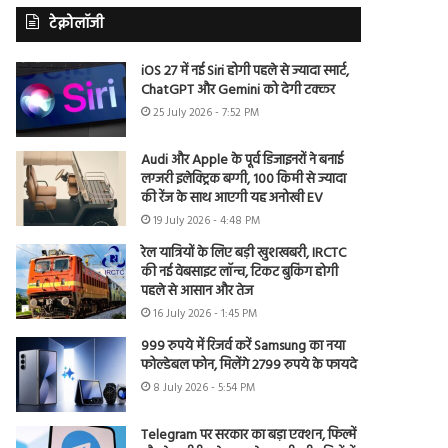
टेक्नोलॉजी
iOS 27 में नई Siri होगी पहले से ज्यादा स्मार्ट,
ChatGPT और Gemini को देगी टक्कर
25 July 2026 - 7:52 PM
Audi और Apple के पूर्व डिजाइनरों ने बनाई
लग्जरी इलेक्ट्रिक बग्गी, 100 किमी से ज्यादा
की रेंज के साथ आएगी यह अनोखी EV
19 July 2026 - 4:48 PM
रेल यात्रियों के लिए बड़ी खुशखबरी, IRCTC
की नई वेबसाइट लॉन्च, टिकट बुकिंग होगी
पहले से आसान और तेज
16 July 2026 - 1:45 PM
999 रुपये में रिजर्व करें Samsung का नया
फोल्डेबल फोन, मिलेंगे 2799 रुपये के फायदे
8 July 2026 - 5:54 PM
Telegram पर सरकार का बड़ा एक्शन, फिल्में