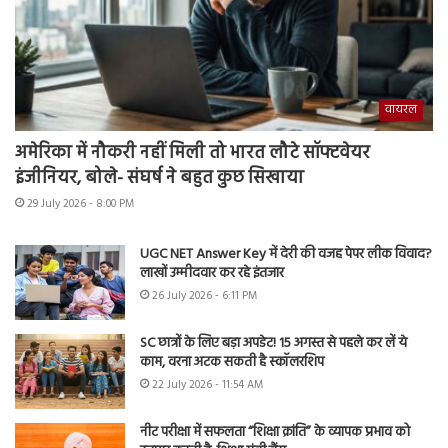
वायरल
अमेरिका में नौकरी नहीं मिली तो भारत लौटे सॉफ्टवेयर
इंजीनियर, बोले- संघर्ष ने बहुत कुछ सिखाया
29 July 2026 - 8:00 PM
UGC NET Answer Key में देरी की वजह पेपर लीक विवाद?
लाखों उम्मीदवार कर रहे इंतजार
26 July 2026 - 6:11 PM
SC छात्रों के लिए बड़ा अपडेट! 15 अगस्त से पहले कर लें ये
काम, वरना अटक सकती है स्कॉलरशिप
22 July 2026 - 11:54 AM
नीट परीक्षा में सफलता “शिक्षा क्रांति” के व्यापक प्रभाव को