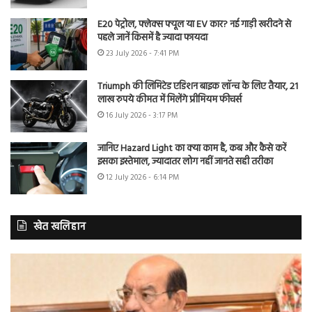
E20 पेट्रोल, फ्लेक्स फ्यूल या EV कार? नई गाड़ी खरीदने से
पहले जानें किसमें है ज्यादा फायदा
23 July 2026 - 7:41 PM
Triumph की लिमिटेड एडिशन बाइक लॉन्च के लिए तैयार, 21
लाख रुपये कीमत में मिलेंगे प्रीमियम फीचर्स
16 July 2026 - 3:17 PM
जानिए Hazard Light का क्या काम है, कब और कैसे करें
इसका इस्तेमाल, ज्यादातर लोग नहीं जानते सही तरीका
12 July 2026 - 6:14 PM
खेत खलिहान