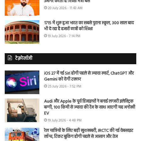
उजागर करती है: शिक्षा मंत्री बैंस
20 July 2026 - 11:43 AM
1715 में शुरू हुआ भारत का सबसे पुराना स्कूल, 300 साल बाद
भी दे रहा है हजारों छात्रों को शिक्षा
19 July 2026 - 7:14 PM
टेक्नोलॉजी
iOS 27 में नई Siri होगी पहले से ज्यादा स्मार्ट, ChatGPT और
Gemini को देगी टक्कर
25 July 2026 - 7:52 PM
Audi और Apple के पूर्व डिजाइनरों ने बनाई लग्जरी इलेक्ट्रिक
बग्गी, 100 किमी से ज्यादा की रेंज के साथ आएगी यह अनोखी
EV
19 July 2026 - 4:48 PM
रेल यात्रियों के लिए बड़ी खुशखबरी, IRCTC की नई वेबसाइट
लॉन्च, टिकट बुकिंग होगी पहले से आसान और तेज