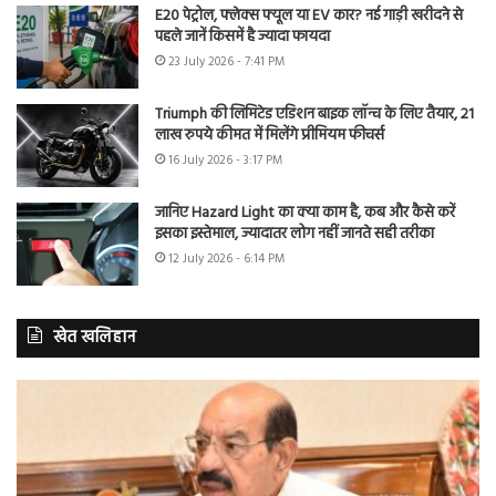
E20 पेट्रोल, फ्लेक्स फ्यूल या EV कार? नई गाड़ी खरीदने से
पहले जानें किसमें है ज्यादा फायदा
23 July 2026 - 7:41 PM
Triumph की लिमिटेड एडिशन बाइक लॉन्च के लिए तैयार, 21
लाख रुपये कीमत में मिलेंगे प्रीमियम फीचर्स
16 July 2026 - 3:17 PM
जानिए Hazard Light का क्या काम है, कब और कैसे करें
इसका इस्तेमाल, ज्यादातर लोग नहीं जानते सही तरीका
12 July 2026 - 6:14 PM
खेत खलिहान