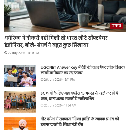
वायरल
अमेरिका में नौकरी नहीं मिली तो भारत लौटे सॉफ्टवेयर
इंजीनियर, बोले- संघर्ष ने बहुत कुछ सिखाया
29 July 2026 - 8:00 PM
UGC NET Answer Key में देरी की वजह पेपर लीक विवाद?
लाखों उम्मीदवार कर रहे इंतजार
26 July 2026 - 6:11 PM
SC छात्रों के लिए बड़ा अपडेट! 15 अगस्त से पहले कर लें ये
काम, वरना अटक सकती है स्कॉलरशिप
22 July 2026 - 11:54 AM
नीट परीक्षा में सफलता “शिक्षा क्रांति” के व्यापक प्रभाव को
उजागर करती है: शिक्षा मंत्री बैंस