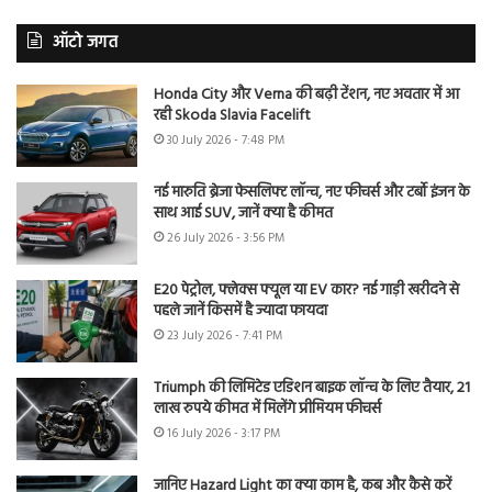
ऑटो जगत
Honda City और Verna की बढ़ी टेंशन, नए अवतार में आ
रही Skoda Slavia Facelift
30 July 2026 - 7:48 PM
नई मारुति ब्रेजा फेसलिफ्ट लॉन्च, नए फीचर्स और टर्बो इंजन के
साथ आई SUV, जानें क्या है कीमत
26 July 2026 - 3:56 PM
E20 पेट्रोल, फ्लेक्स फ्यूल या EV कार? नई गाड़ी खरीदने से
पहले जानें किसमें है ज्यादा फायदा
23 July 2026 - 7:41 PM
Triumph की लिमिटेड एडिशन बाइक लॉन्च के लिए तैयार, 21
लाख रुपये कीमत में मिलेंगे प्रीमियम फीचर्स
16 July 2026 - 3:17 PM
जानिए Hazard Light का क्या काम है, कब और कैसे करें