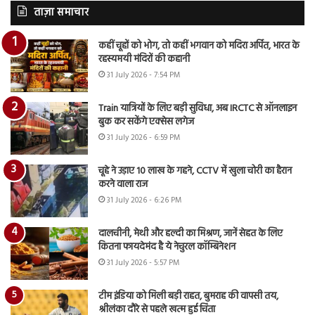
ताज़ा समाचार
कहीं चूहों को भोग, तो कहीं भगवान को मदिरा अर्पित, भारत के
रहस्यमयी मंदिरों की कहानी
31 July 2026 - 7:54 PM
Train यात्रियों के लिए बड़ी सुविधा, अब IRCTC से ऑनलाइन
बुक कर सकेंगे एक्सेस लगेज
31 July 2026 - 6:59 PM
चूहे ने उड़ाए 10 लाख के गहने, CCTV में खुला चोरी का हैरान
करने वाला राज
31 July 2026 - 6:26 PM
दालचीनी, मेथी और हल्दी का मिश्रण, जानें सेहत के लिए
कितना फायदेमंद है ये नेचुरल कॉम्बिनेशन
31 July 2026 - 5:57 PM
टीम इंडिया को मिली बड़ी राहत, बुमराह की वापसी तय,
श्रीलंका दौरे से पहले खत्म हुई चिंता