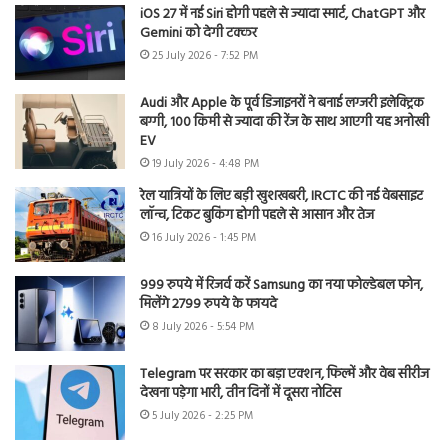
iOS 27 में नई Siri होगी पहले से ज्यादा स्मार्ट, ChatGPT और
Gemini को देगी टक्कर
25 July 2026 - 7:52 PM
Audi और Apple के पूर्व डिजाइनरों ने बनाई लग्जरी इलेक्ट्रिक
बग्गी, 100 किमी से ज्यादा की रेंज के साथ आएगी यह अनोखी
EV
19 July 2026 - 4:48 PM
रेल यात्रियों के लिए बड़ी खुशखबरी, IRCTC की नई वेबसाइट
लॉन्च, टिकट बुकिंग होगी पहले से आसान और तेज
16 July 2026 - 1:45 PM
999 रुपये में रिजर्व करें Samsung का नया फोल्डेबल फोन,
मिलेंगे 2799 रुपये के फायदे
8 July 2026 - 5:54 PM
Telegram पर सरकार का बड़ा एक्शन, फिल्में और वेब सीरीज
देखना पड़ेगा भारी, तीन दिनों में दूसरा नोटिस
5 July 2026 - 2:25 PM