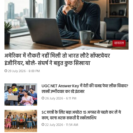
वायरल
अमेरिका में नौकरी नहीं मिली तो भारत लौटे सॉफ्टवेयर
इंजीनियर, बोले- संघर्ष ने बहुत कुछ सिखाया
29 July 2026 - 8:00 PM
UGC NET Answer Key में देरी की वजह पेपर लीक विवाद?
लाखों उम्मीदवार कर रहे इंतजार
26 July 2026 - 6:11 PM
SC छात्रों के लिए बड़ा अपडेट! 15 अगस्त से पहले कर लें ये
काम, वरना अटक सकती है स्कॉलरशिप
22 July 2026 - 11:54 AM