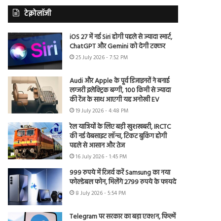
टेक्नोलॉजी
iOS 27 में नई Siri होगी पहले से ज्यादा स्मार्ट,
ChatGPT और Gemini को देगी टक्कर
25 July 2026 - 7:52 PM
Audi और Apple के पूर्व डिजाइनरों ने बनाई
लग्जरी इलेक्ट्रिक बग्गी, 100 किमी से ज्यादा
की रेंज के साथ आएगी यह अनोखी EV
19 July 2026 - 4:48 PM
रेल यात्रियों के लिए बड़ी खुशखबरी, IRCTC
की नई वेबसाइट लॉन्च, टिकट बुकिंग होगी
पहले से आसान और तेज
16 July 2026 - 1:45 PM
999 रुपये में रिजर्व करें Samsung का नया
फोल्डेबल फोन, मिलेंगे 2799 रुपये के फायदे
8 July 2026 - 5:54 PM
Telegram पर सरकार का बड़ा एक्शन, फिल्में