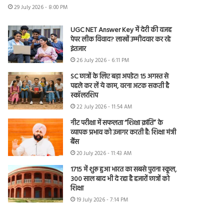
29 July 2026 - 8:00 PM
UGC NET Answer Key में देरी की वजह
पेपर लीक विवाद? लाखों उम्मीदवार कर रहे
इंतजार
26 July 2026 - 6:11 PM
SC छात्रों के लिए बड़ा अपडेट! 15 अगस्त से
पहले कर लें ये काम, वरना अटक सकती है
स्कॉलरशिप
22 July 2026 - 11:54 AM
नीट परीक्षा में सफलता “शिक्षा क्रांति” के
व्यापक प्रभाव को उजागर करती है: शिक्षा मंत्री
बैंस
20 July 2026 - 11:43 AM
1715 में शुरू हुआ भारत का सबसे पुराना स्कूल,
300 साल बाद भी दे रहा है हजारों छात्रों को
शिक्षा
19 July 2026 - 7:14 PM