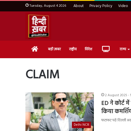
Tuesday, August 4 2026
About
Privacy Policy
Video
Home
Live
बड़ी ख़बर
राष्ट्रीय
विदेश
राज्य
TV
CLAIM
2 August 2025 - 
ED ने कोर्ट में
किया कमर्शि
फटाफट पढ़ें दिल्ली अदा
Delhi NCR