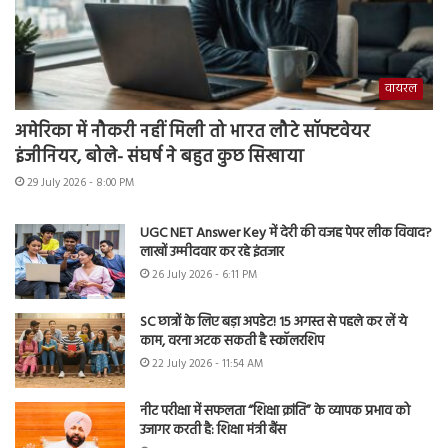
वायरल
अमेरिका में नौकरी नहीं मिली तो भारत लौटे सॉफ्टवेयर
इंजीनियर, बोले- संघर्ष ने बहुत कुछ सिखाया
29 July 2026 - 8:00 PM
UGC NET Answer Key में देरी की वजह पेपर लीक विवाद?
लाखों उम्मीदवार कर रहे इंतजार
26 July 2026 - 6:11 PM
SC छात्रों के लिए बड़ा अपडेट! 15 अगस्त से पहले कर लें ये
काम, वरना अटक सकती है स्कॉलरशिप
22 July 2026 - 11:54 AM
नीट परीक्षा में सफलता “शिक्षा क्रांति” के व्यापक प्रभाव को
उजागर करती है: शिक्षा मंत्री बैंस