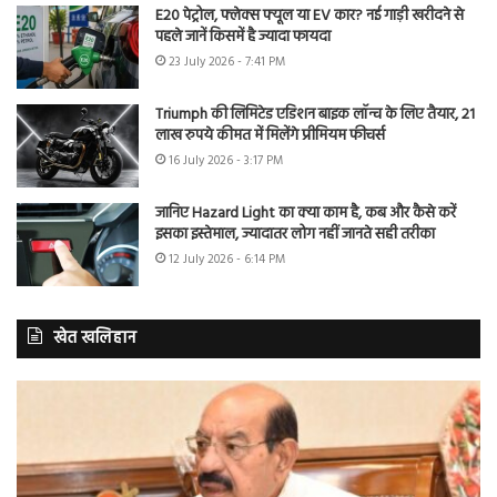
E20 पेट्रोल, फ्लेक्स फ्यूल या EV कार? नई गाड़ी खरीदने से
पहले जानें किसमें है ज्यादा फायदा
23 July 2026 - 7:41 PM
Triumph की लिमिटेड एडिशन बाइक लॉन्च के लिए तैयार, 21
लाख रुपये कीमत में मिलेंगे प्रीमियम फीचर्स
16 July 2026 - 3:17 PM
जानिए Hazard Light का क्या काम है, कब और कैसे करें
इसका इस्तेमाल, ज्यादातर लोग नहीं जानते सही तरीका
12 July 2026 - 6:14 PM
खेत खलिहान