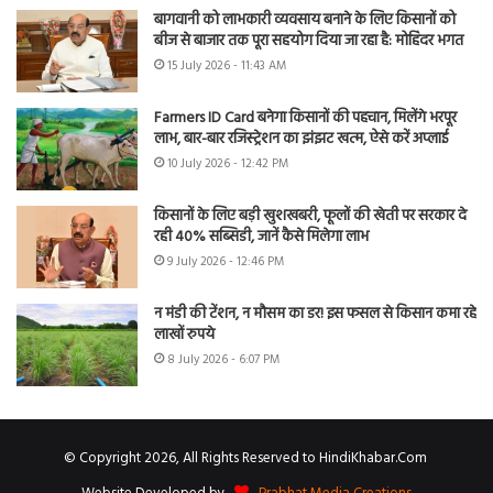
बागवानी को लाभकारी व्यवसाय बनाने के लिए किसानों को
बीज से बाजार तक पूरा सहयोग दिया जा रहा है: मोहिंदर भगत
15 July 2026 - 11:43 AM
Farmers ID Card बनेगा किसानों की पहचान, मिलेंगे भरपूर
लाभ, बार-बार रजिस्ट्रेशन का झंझट खत्म, ऐसे करें अप्लाई
10 July 2026 - 12:42 PM
किसानों के लिए बड़ी खुशखबरी, फूलों की खेती पर सरकार दे
रही 40% सब्सिडी, जानें कैसे मिलेगा लाभ
9 July 2026 - 12:46 PM
न मंडी की टेंशन, न मौसम का डर! इस फसल से किसान कमा रहे
लाखों रुपये
8 July 2026 - 6:07 PM
© Copyright 2026, All Rights Reserved to HindiKhabar.Com