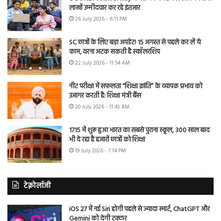
लाखों उम्मीदवार कर रहे इंतजार
26 July 2026 - 6:11 PM
SC छात्रों के लिए बड़ा अपडेट! 15 अगस्त से पहले कर लें ये
काम, वरना अटक सकती है स्कॉलरशिप
22 July 2026 - 11:54 AM
नीट परीक्षा में सफलता “शिक्षा क्रांति” के व्यापक प्रभाव को
उजागर करती है: शिक्षा मंत्री बैंस
20 July 2026 - 11:43 AM
1715 में शुरू हुआ भारत का सबसे पुराना स्कूल, 300 साल बाद
भी दे रहा है हजारों छात्रों को शिक्षा
19 July 2026 - 7:14 PM
टेक्नोलॉजी
iOS 27 में नई Siri होगी पहले से ज्यादा स्मार्ट, ChatGPT और
Gemini को देगी टक्कर