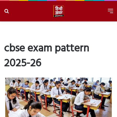
Search
M
for
8/8/2026, 9:25:20 AM
cbse exam pattern
2025-26