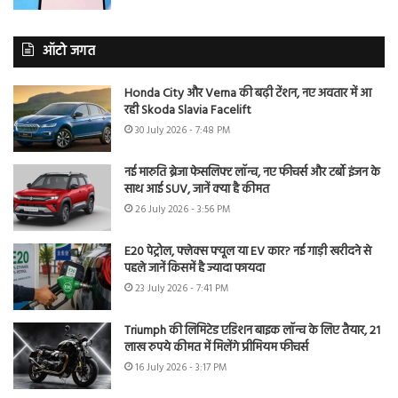
ऑटो जगत
Honda City और Verna की बढ़ी टेंशन, नए अवतार में आ
रही Skoda Slavia Facelift
30 July 2026 - 7:48 PM
नई मारुति ब्रेजा फेसलिफ्ट लॉन्च, नए फीचर्स और टर्बो इंजन के
साथ आई SUV, जानें क्या है कीमत
26 July 2026 - 3:56 PM
E20 पेट्रोल, फ्लेक्स फ्यूल या EV कार? नई गाड़ी खरीदने से
पहले जानें किसमें है ज्यादा फायदा
23 July 2026 - 7:41 PM
Triumph की लिमिटेड एडिशन बाइक लॉन्च के लिए तैयार, 21
लाख रुपये कीमत में मिलेंगे प्रीमियम फीचर्स
16 July 2026 - 3:17 PM