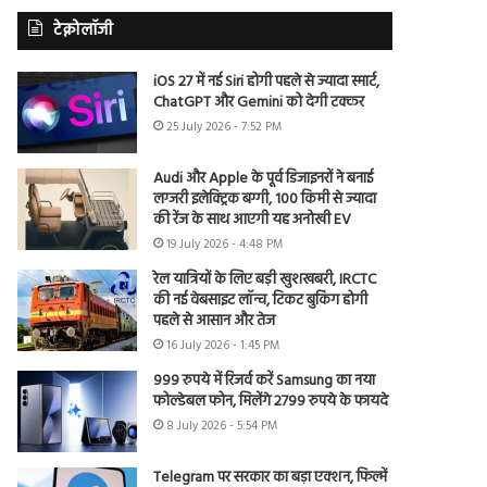
टेक्नोलॉजी
iOS 27 में नई Siri होगी पहले से ज्यादा स्मार्ट,
ChatGPT और Gemini को देगी टक्कर
25 July 2026 - 7:52 PM
Audi और Apple के पूर्व डिजाइनरों ने बनाई
लग्जरी इलेक्ट्रिक बग्गी, 100 किमी से ज्यादा
की रेंज के साथ आएगी यह अनोखी EV
19 July 2026 - 4:48 PM
रेल यात्रियों के लिए बड़ी खुशखबरी, IRCTC
की नई वेबसाइट लॉन्च, टिकट बुकिंग होगी
पहले से आसान और तेज
16 July 2026 - 1:45 PM
999 रुपये में रिजर्व करें Samsung का नया
फोल्डेबल फोन, मिलेंगे 2799 रुपये के फायदे
8 July 2026 - 5:54 PM
Telegram पर सरकार का बड़ा एक्शन, फिल्में