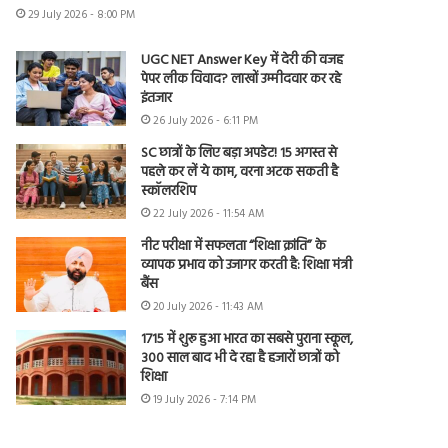
29 July 2026 - 8:00 PM
UGC NET Answer Key में देरी की वजह
पेपर लीक विवाद? लाखों उम्मीदवार कर रहे
इंतजार
26 July 2026 - 6:11 PM
SC छात्रों के लिए बड़ा अपडेट! 15 अगस्त से
पहले कर लें ये काम, वरना अटक सकती है
स्कॉलरशिप
22 July 2026 - 11:54 AM
नीट परीक्षा में सफलता “शिक्षा क्रांति” के
व्यापक प्रभाव को उजागर करती है: शिक्षा मंत्री
बैंस
20 July 2026 - 11:43 AM
1715 में शुरू हुआ भारत का सबसे पुराना स्कूल,
300 साल बाद भी दे रहा है हजारों छात्रों को
शिक्षा
19 July 2026 - 7:14 PM