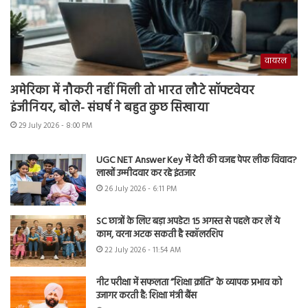
वायरल
अमेरिका में नौकरी नहीं मिली तो भारत लौटे सॉफ्टवेयर
इंजीनियर, बोले- संघर्ष ने बहुत कुछ सिखाया
29 July 2026 - 8:00 PM
UGC NET Answer Key में देरी की वजह पेपर लीक विवाद?
लाखों उम्मीदवार कर रहे इंतजार
26 July 2026 - 6:11 PM
SC छात्रों के लिए बड़ा अपडेट! 15 अगस्त से पहले कर लें ये
काम, वरना अटक सकती है स्कॉलरशिप
22 July 2026 - 11:54 AM
नीट परीक्षा में सफलता “शिक्षा क्रांति” के व्यापक प्रभाव को
उजागर करती है: शिक्षा मंत्री बैंस