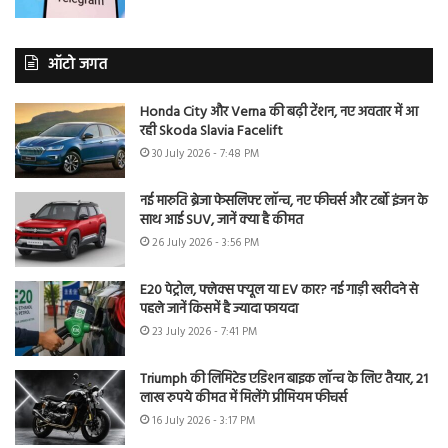
ऑटो जगत
Honda City और Verna की बढ़ी टेंशन, नए अवतार में आ
रही Skoda Slavia Facelift
30 July 2026 - 7:48 PM
नई मारुति ब्रेजा फेसलिफ्ट लॉन्च, नए फीचर्स और टर्बो इंजन के
साथ आई SUV, जानें क्या है कीमत
26 July 2026 - 3:56 PM
E20 पेट्रोल, फ्लेक्स फ्यूल या EV कार? नई गाड़ी खरीदने से
पहले जानें किसमें है ज्यादा फायदा
23 July 2026 - 7:41 PM
Triumph की लिमिटेड एडिशन बाइक लॉन्च के लिए तैयार, 21
लाख रुपये कीमत में मिलेंगे प्रीमियम फीचर्स
16 July 2026 - 3:17 PM