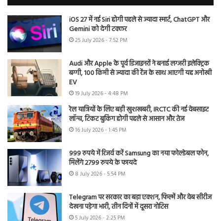
iOS 27 में नई Siri होगी पहले से ज्यादा स्मार्ट, ChatGPT और
Gemini को देगी टक्कर
25 July 2026 - 7:52 PM
Audi और Apple के पूर्व डिजाइनरों ने बनाई लग्जरी इलेक्ट्रिक
बग्गी, 100 किमी से ज्यादा की रेंज के साथ आएगी यह अनोखी
EV
19 July 2026 - 4:48 PM
रेल यात्रियों के लिए बड़ी खुशखबरी, IRCTC की नई वेबसाइट
लॉन्च, टिकट बुकिंग होगी पहले से आसान और तेज
16 July 2026 - 1:45 PM
999 रुपये में रिजर्व करें Samsung का नया फोल्डेबल फोन,
मिलेंगे 2799 रुपये के फायदे
8 July 2026 - 5:54 PM
Telegram पर सरकार का बड़ा एक्शन, फिल्में और वेब सीरीज
देखना पड़ेगा भारी, तीन दिनों में दूसरा नोटिस
5 July 2026 - 2:25 PM