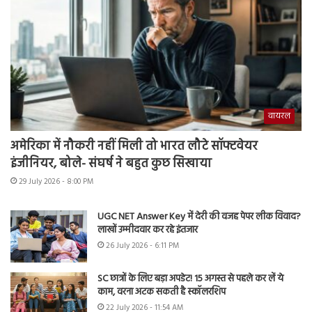
वायरल
अमेरिका में नौकरी नहीं मिली तो भारत लौटे सॉफ्टवेयर
इंजीनियर, बोले- संघर्ष ने बहुत कुछ सिखाया
29 July 2026 - 8:00 PM
UGC NET Answer Key में देरी की वजह पेपर लीक विवाद?
लाखों उम्मीदवार कर रहे इंतजार
26 July 2026 - 6:11 PM
SC छात्रों के लिए बड़ा अपडेट! 15 अगस्त से पहले कर लें ये
काम, वरना अटक सकती है स्कॉलरशिप
22 July 2026 - 11:54 AM