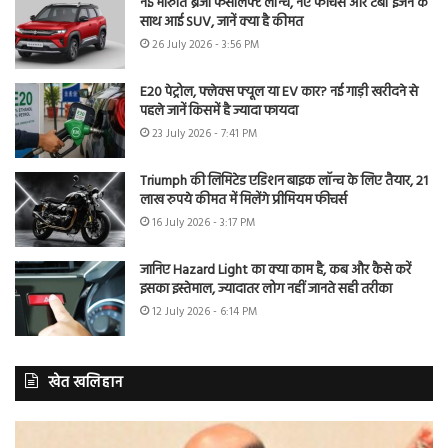
नई मारुति ब्रेजा फेसलिफ्ट लॉन्च, नए फीचर्स और टर्बो इंजन के
साथ आई SUV, जानें क्या है कीमत
26 July 2026 - 3:56 PM
E20 पेट्रोल, फ्लेक्स फ्यूल या EV कार? नई गाड़ी खरीदने से
पहले जानें किसमें है ज्यादा फायदा
23 July 2026 - 7:41 PM
Triumph की लिमिटेड एडिशन बाइक लॉन्च के लिए तैयार, 21
लाख रुपये कीमत में मिलेंगे प्रीमियम फीचर्स
16 July 2026 - 3:17 PM
जानिए Hazard Light का क्या काम है, कब और कैसे करें
इसका इस्तेमाल, ज्यादातर लोग नहीं जानते सही तरीका
12 July 2026 - 6:14 PM
खेत खलिहान