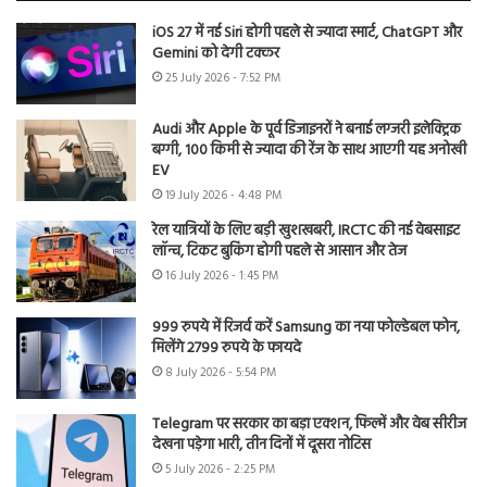
iOS 27 में नई Siri होगी पहले से ज्यादा स्मार्ट, ChatGPT और
Gemini को देगी टक्कर
25 July 2026 - 7:52 PM
Audi और Apple के पूर्व डिजाइनरों ने बनाई लग्जरी इलेक्ट्रिक
बग्गी, 100 किमी से ज्यादा की रेंज के साथ आएगी यह अनोखी
EV
19 July 2026 - 4:48 PM
रेल यात्रियों के लिए बड़ी खुशखबरी, IRCTC की नई वेबसाइट
लॉन्च, टिकट बुकिंग होगी पहले से आसान और तेज
16 July 2026 - 1:45 PM
999 रुपये में रिजर्व करें Samsung का नया फोल्डेबल फोन,
मिलेंगे 2799 रुपये के फायदे
8 July 2026 - 5:54 PM
Telegram पर सरकार का बड़ा एक्शन, फिल्में और वेब सीरीज
देखना पड़ेगा भारी, तीन दिनों में दूसरा नोटिस
5 July 2026 - 2:25 PM