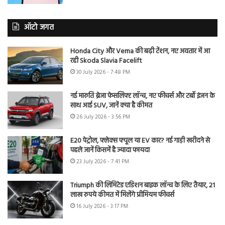
ऑटो जगत
Honda City और Verna की बढ़ी टेंशन, नए अवतार में आ
रही Skoda Slavia Facelift
30 July 2026 - 7:48 PM
नई मारुति ब्रेजा फेसलिफ्ट लॉन्च, नए फीचर्स और टर्बो इंजन के
साथ आई SUV, जानें क्या है कीमत
26 July 2026 - 3:56 PM
E20 पेट्रोल, फ्लेक्स फ्यूल या EV कार? नई गाड़ी खरीदने से
पहले जानें किसमें है ज्यादा फायदा
23 July 2026 - 7:41 PM
Triumph की लिमिटेड एडिशन बाइक लॉन्च के लिए तैयार, 21
लाख रुपये कीमत में मिलेंगे प्रीमियम फीचर्स
16 July 2026 - 3:17 PM