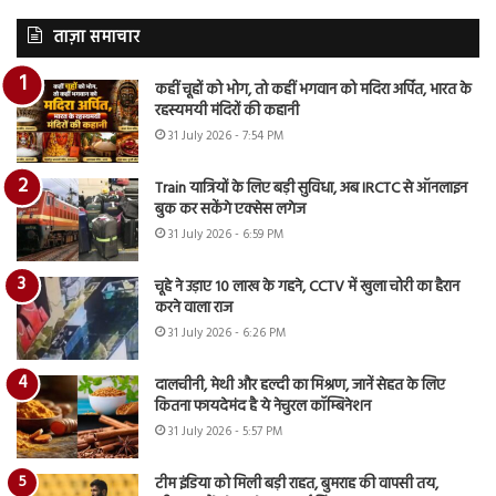
ताज़ा समाचार
कहीं चूहों को भोग, तो कहीं भगवान को मदिरा अर्पित, भारत के
रहस्यमयी मंदिरों की कहानी
31 July 2026 - 7:54 PM
Train यात्रियों के लिए बड़ी सुविधा, अब IRCTC से ऑनलाइन
बुक कर सकेंगे एक्सेस लगेज
31 July 2026 - 6:59 PM
चूहे ने उड़ाए 10 लाख के गहने, CCTV में खुला चोरी का हैरान
करने वाला राज
31 July 2026 - 6:26 PM
दालचीनी, मेथी और हल्दी का मिश्रण, जानें सेहत के लिए
कितना फायदेमंद है ये नेचुरल कॉम्बिनेशन
31 July 2026 - 5:57 PM
टीम इंडिया को मिली बड़ी राहत, बुमराह की वापसी तय,