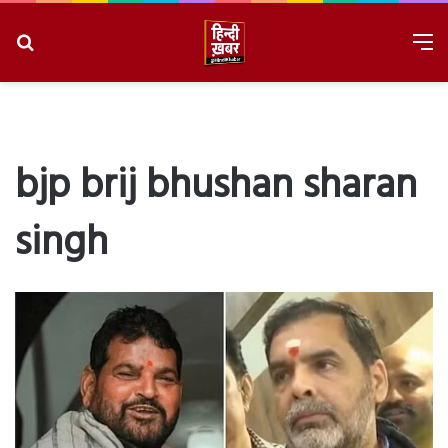
Search
M
for
8/6/2026, 3:35:08 AM
bjp brij bhushan sharan
singh