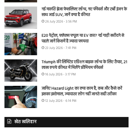
नई मारुति ब्रेजा फेसलिफ्ट लॉन्च, नए फीचर्स और टर्बो इंजन के
साथ आई SUV, जानें क्या है कीमत
26 July 2026 - 3:56 PM
E20 पेट्रोल, फ्लेक्स फ्यूल या EV कार? नई गाड़ी खरीदने से
पहले जानें किसमें है ज्यादा फायदा
23 July 2026 - 7:41 PM
Triumph की लिमिटेड एडिशन बाइक लॉन्च के लिए तैयार, 21
लाख रुपये कीमत में मिलेंगे प्रीमियम फीचर्स
16 July 2026 - 3:17 PM
जानिए Hazard Light का क्या काम है, कब और कैसे करें
इसका इस्तेमाल, ज्यादातर लोग नहीं जानते सही तरीका
12 July 2026 - 6:14 PM
खेत खलिहान