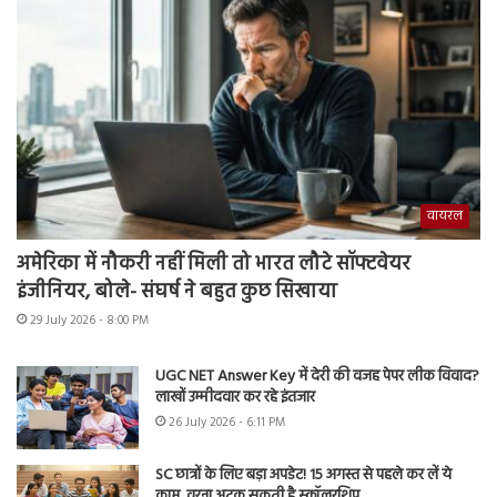
वायरल
अमेरिका में नौकरी नहीं मिली तो भारत लौटे सॉफ्टवेयर
इंजीनियर, बोले- संघर्ष ने बहुत कुछ सिखाया
29 July 2026 - 8:00 PM
UGC NET Answer Key में देरी की वजह पेपर लीक विवाद?
लाखों उम्मीदवार कर रहे इंतजार
26 July 2026 - 6:11 PM
SC छात्रों के लिए बड़ा अपडेट! 15 अगस्त से पहले कर लें ये
काम, वरना अटक सकती है स्कॉलरशिप