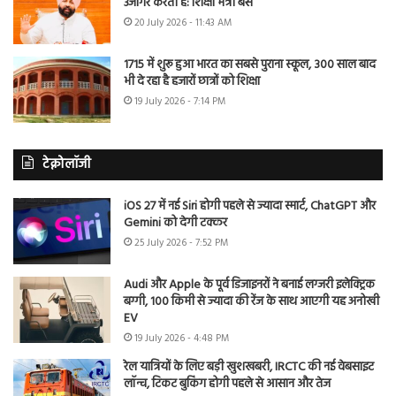
उजागर करती है: शिक्षा मंत्री बैंस
20 July 2026 - 11:43 AM
1715 में शुरू हुआ भारत का सबसे पुराना स्कूल, 300 साल बाद
भी दे रहा है हजारों छात्रों को शिक्षा
19 July 2026 - 7:14 PM
टेक्नोलॉजी
iOS 27 में नई Siri होगी पहले से ज्यादा स्मार्ट, ChatGPT और
Gemini को देगी टक्कर
25 July 2026 - 7:52 PM
Audi और Apple के पूर्व डिजाइनरों ने बनाई लग्जरी इलेक्ट्रिक
बग्गी, 100 किमी से ज्यादा की रेंज के साथ आएगी यह अनोखी
EV
19 July 2026 - 4:48 PM
रेल यात्रियों के लिए बड़ी खुशखबरी, IRCTC की नई वेबसाइट
लॉन्च, टिकट बुकिंग होगी पहले से आसान और तेज