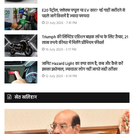
E20 पेट्रोल, फ्लेक्स फ्यूल या EV कार? नई गाड़ी खरीदने से
पहले जानें किसमें है ज्यादा फायदा
23 July 2026 - 7:41 PM
Triumph की लिमिटेड एडिशन बाइक लॉन्च के लिए तैयार, 21
लाख रुपये कीमत में मिलेंगे प्रीमियम फीचर्स
16 July 2026 - 3:17 PM
जानिए Hazard Light का क्या काम है, कब और कैसे करें
इसका इस्तेमाल, ज्यादातर लोग नहीं जानते सही तरीका
12 July 2026 - 6:14 PM
खेत खलिहान