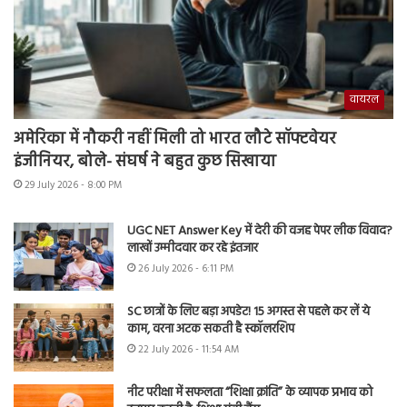
वायरल
अमेरिका में नौकरी नहीं मिली तो भारत लौटे सॉफ्टवेयर
इंजीनियर, बोले- संघर्ष ने बहुत कुछ सिखाया
29 July 2026 - 8:00 PM
UGC NET Answer Key में देरी की वजह पेपर लीक विवाद?
लाखों उम्मीदवार कर रहे इंतजार
26 July 2026 - 6:11 PM
SC छात्रों के लिए बड़ा अपडेट! 15 अगस्त से पहले कर लें ये
काम, वरना अटक सकती है स्कॉलरशिप
22 July 2026 - 11:54 AM
नीट परीक्षा में सफलता “शिक्षा क्रांति” के व्यापक प्रभाव को