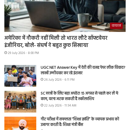
वायरल
अमेरिका में नौकरी नहीं मिली तो भारत लौटे सॉफ्टवेयर
इंजीनियर, बोले- संघर्ष ने बहुत कुछ सिखाया
29 July 2026 - 8:00 PM
UGC NET Answer Key में देरी की वजह पेपर लीक विवाद?
लाखों उम्मीदवार कर रहे इंतजार
26 July 2026 - 6:11 PM
SC छात्रों के लिए बड़ा अपडेट! 15 अगस्त से पहले कर लें ये
काम, वरना अटक सकती है स्कॉलरशिप
22 July 2026 - 11:54 AM
नीट परीक्षा में सफलता “शिक्षा क्रांति” के व्यापक प्रभाव को
उजागर करती है: शिक्षा मंत्री बैंस